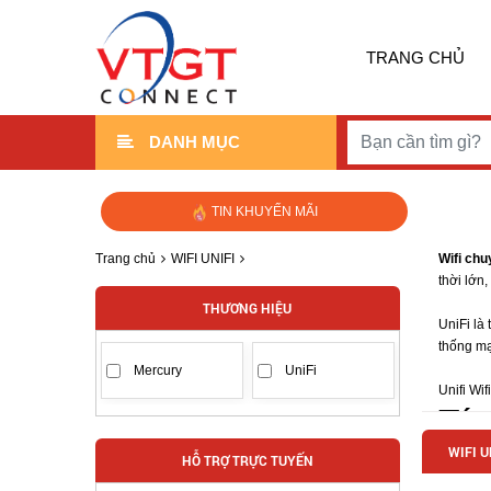
TRANG CHỦ
DANH MỤC
TIN KHUYẾN MÃI
Trang chủ
WIFI UNIFI
Wifi chu
thời lớn,
THƯƠNG HIỆU
UniFi là
thống m
Mercury
UniFi
Unifi Wif
Tín
WIFI U
HỖ TRỢ TRỰC TUYẾN
Tiết kiệ
quản lí 