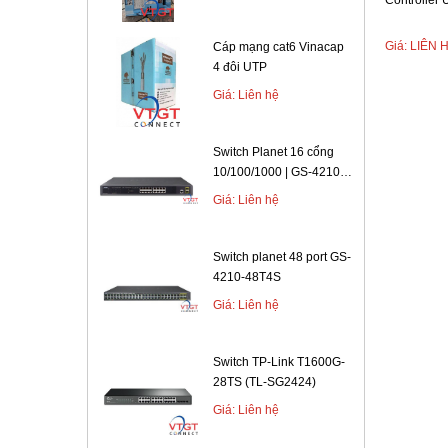
Controller 
Lượng ng
Giá: LIÊN 
Cáp mạng cat6 Vinacap
4 đôi UTP
Viễn Thôn
được tư 
Giá: Liên hệ
Switch Planet 16 cổng
10/100/1000 | GS-4210-
16T2S
Giá: Liên hệ
Switch planet 48 port GS-
4210-48T4S
Giá: Liên hệ
Switch TP-Link T1600G-
28TS (TL-SG2424)
Giá: Liên hệ