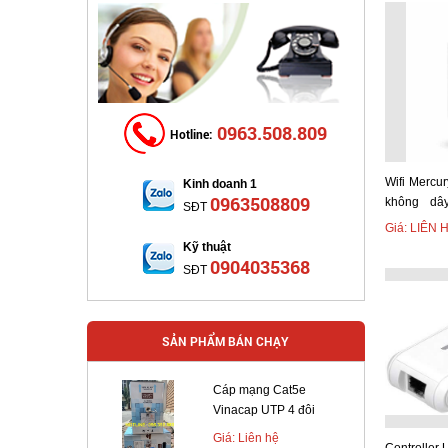
mây.
Phần c
phạm vi 
Phần mề
Khả năn
triển lên
0963.508.809
Thô
Hotline:
Công suấ
Wifi Mercu
Kinh doanh 1
0963508809
không dâ
SĐT
Tần số: 
camera IP
Giá: LIÊN 
Kỹ thuật
Chuẩn: 8
0904035368
SĐT
Chế độ:
Anten tí
SẢN PHẨM BÁN CHẠY
Bảo mật
Cáp mạng Cat5e
Vinacap UTP 4 đôi
Hỗ trợ: 
Giá: Liên hệ
năng sử 