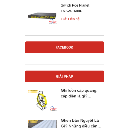
Switch Poe Planet
FNSW-1600P
Giá: Liên hệ
FACEBOOK
GIẢI PHÁP
Ghi luồn cáp quang,
cáp điện là gì?
Hướng đẫn sử dụng
ghi luôn cáp ngầm.
Ghen Bán Nguyệt Là
Gì? Những điều cần