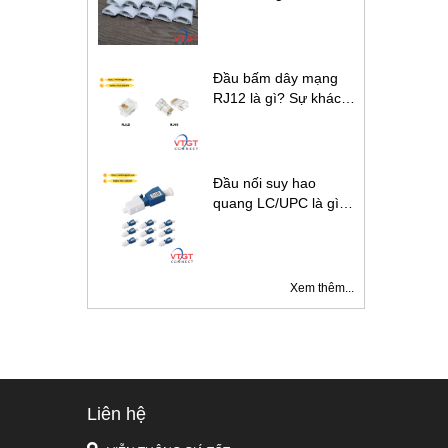
biết về ghen bán
nguyệt
Đầu bấm dây mạng
RJ12 là gì? Sự khác
biệt giữa cáp RJ12 và
RJ45 là gì?
Đầu nối suy hao
quang LC/UPC là gì ?
Ứng dụng đầu nối
suy hao quang
Xem thêm...
Liên hệ