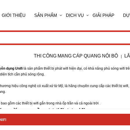
GIỚI THIỆU
SẢN PHẨM
DỊCH VỤ
GIẢI PHÁP
DỰ
THI CÔNG MẠNG CÁP QUANG NỘI BỘ
LẮP Đ
|
yên dụng Unifi
là sản phẩm thiết bị phát wifi hiện đại, có khả năng phủ sóng wifi
 diện tích cần phủ sóng rộng.
 thương hiệu công nghệ có xuất xứ từ Mỹ, là hãng chuyên cung cấp các thiết bị wifi,
ạng.
i bao gồm các thiết bị wifi gắn trong nhà ốp trần và cả ngoài trời .
h năng của Wifi Unifi
NIFI
m chi phí và tiết kiệm thời gian:
Không giống như những hệ thống wifi truyền thốn
toàn diện. Nó có thể cài đặt trên 1 máy tính , máy Mac, hoặc máy Linux, trong một