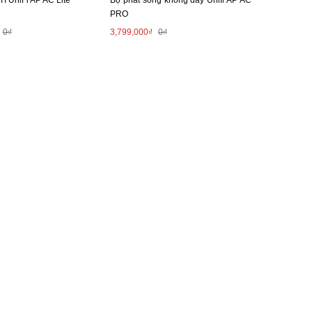
TI UniFi AP AC Lite
Bộ phát sóng không dây Unifi AP AC
PRO
0₫
3,799,000₫
0₫
. Quý khách có thắc mắc xin vui lòng liên hệ với chúng tôi ngay để