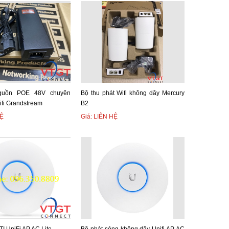
02.11ac công nghệ MIMO. Số người truy cập lớn với tốc độ cao và
một cách trực quan và dể dàng trên giao diện người dùng.
nhỏ hoặc lớn khi cần thiết. Bạn có thể bắt đầu với 1 rồi phát
.
ifi Unifi
Nguồn POE 48V chuyên
Bộ thu phát Wifi không dây Mercury
fi Grandstream
B2
HỆ
Giá: LIÊN HỆ
ng. Vùng phủ sóng với bán kính từ 122m giúp nâng cao khả