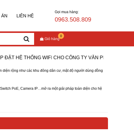
Gọi mua hàng:
 ÁN
LIÊN HỆ
0963.508.809
0
Giỏ hàng
ẶT HỆ THỐNG WIFI CHO CÔNG TY VĂN PHÒNG
ĐO ĐIỂM
|
 trên diện rộng như các khu đông dân cư, mật độ người dùng đồng
Switch PoE,
Camera IP
…mở ra một giải pháp toàn diện cho hệ
g sử dụng bộ quản lí bằng phần cứng. UniFi đến với phần mền
 đám mây tư nhân, hoặc sử dụng 1 cổng dịch vụ điện toán đám