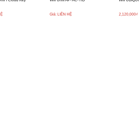
UniFi Cloud Key
Wifi Unifi AP- AC- HD
Wifi UBIQUI
ười truy cập cao, có thể lên đế 120 user.
HỆ
Giá: LIÊN HỆ
2,120,000₫
g Giá Tốt là đại lý phân phối chính hãng các thiết bị wifi unifi, giá cả cạnh tranh 
vấn!