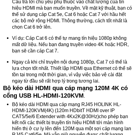
Câu trả lời chủ yếu phụ thuộc vào chất lượng của tín
hiệu HDMI mà bạn muốn truyền. Về mặt kỹ thuật, bạn có
thể sử dụng cáp Cat 5e, Cat 6 hoặc Cat 7 với hầu hết
các bộ mở rộng HDMI. Thông thường, cách tốt nhất là
chọn Cat 6 trở lên.
Ví dụ: Cáp Cat 6 có thể tự mang tín hiệu 1080p không
mất dữ liệu. Nếu bạn đang truyền video 4K hoặc HDR,
bạn sẽ cần cáp Cat 7.
Ngay cả khi chỉ truyền nội dung 1080p, Cat 7 có thể là
lựa chọn tốt nhất. Thiết lập HDMI qua Ethernet có thể sẽ
tồn tại trong một thời gian, vì vậy việc bảo vệ cài đặt
ngay từ đầu sẽ rất hợp lý trong tương lai.
Bộ kéo dài HDMI qua cáp mạng 120M 4K có
cổng USB HL-HDMI-120KVM
.
Bộ kéo dài HDMI qua cáp mạng RJ45 HOLINK HL-
HDMI-120KVM(4K) (120m HDbitT HDMI over IP
CAT5/5e/6 Extender with 4Kx2K@30Hz)cho phép bạn
kết nối các thiết bị truyền tín hiệu HDMI tới màn hình
hiển thị ở cự ly lên đến 120M qua một sợi cáp mạng lan
RJ45 Cat6/5e. Mà vẫn giữ nguyên được chất lượng