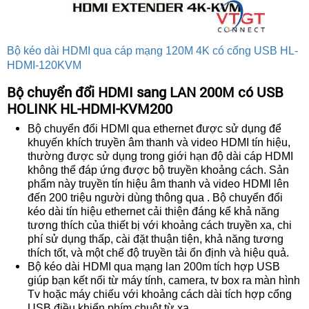
Bộ kéo dài HDMI qua cáp mạng 120M 4K có cổng USB HL-
HDMI-120KVM
Bộ chuyển đổi HDMI sang LAN 200M có USB
HOLINK HL-HDMI-KVM200
Bộ chuyển đổi HDMI qua ethernet được sử dụng để
khuyến khích truyền âm thanh và video HDMI tín hiệu,
thường được sử dụng trong giới hạn độ dài cáp HDMI
không thể đáp ứng được bộ truyền khoảng cách. Sản
phẩm này truyền tín hiệu âm thanh và video HDMl lên
đến 200 triệu người dùng thông qua . Bộ chuyển đổi
kéo dài tín hiệu ethernet cải thiện đáng kể khả năng
tương thích của thiết bị với khoảng cách truyền xa, chi
phí
sử dụng thấp, cài đặt thuận tiện, khả năng tương
thích tốt, và một chế độ truyền tải ổn
định và hiệu quả.
Bộ kéo dài HDMI qua mạng lan 200m tích hợp USB
giúp bạn kết nối từ máy tính, camera, tv box ra màn hình
Tv hoặc máy chiếu với khoảng cách dài tích hợp cổng
USB điều khiển phím chuột từ xa.