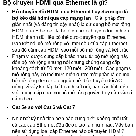
Bộ chuyển HDMI qua Ethernet là gì?
Bộ chuyển đổi HDMI qua Ethernet hay được gọi là
bộ kéo dài hdmi qua cáp mạng lan
, Giải pháp đơn
giản nhất (và đáng tin cậy nhất) là sử dụng bộ mở rộng
HDMI qua Ethernet, là bộ điều hợp chuyển đổi tín hiệu
HDMI thành dữ liệu có thể được truyền qua Ethernet.
Bạn kết nối bộ mở rộng với mỗi đầu của cáp Ethernet,
sau đó cắm cáp HDMI vào mỗi bộ mở rộng và kết thúc.
Phạm vi được cung cấp khác nhau từ bộ mở rộng này
đến bộ mở rộng nhưng nói chung chúng cung cấp
khoảng cách từ 50 mét, 120 mét , 200 mét.. Các phạm vi
mở rộng này có thể thực hiện được một phần là do mỗi
bộ mở rộng được cấp nguồn bởi bộ chuyển đổi AC
riêng, vì vậy khi lập kế hoạch kết nối, bạn cần tính đến
việc cung cấp cho mỗi bộ mở rộng quyền truy cập vào ổ
cắm điện.
Cat 5e so với Cat 6 và Cat 7
Như bất kỳ nhà tích hợp nào cũng biết, không phải tất
cả các cáp Ethernet đều được tạo ra như nhau. Vậy bạn
nên sử dụng loại cáp Ethernet nào để truyền HDMI?