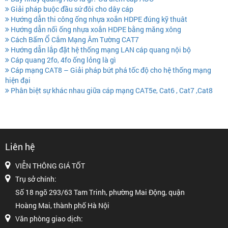
Giải pháp buộc đầu sứ đôi cho dây cáp
Hướng dẫn thi công ống nhựa xoắn HDPE đúng kỹ thuât
Hướng dẫn nối ống nhựa xoắn HDPE bằng măng xông
Cách Bấm Ổ Cắm Mạng Âm Tường CAT7
Hướng dẫn lắp đặt hệ thống mạng LAN cáp quang nội bộ
Cáp quang 2fo, 4fo ống lỏng là gì
Cáp mạng CAT8 – Giải pháp bứt phá tốc độ cho hệ thống mạng
hiện đại
Phân biệt sự khác nhau giữa cáp mạng CAT5e, Cat6 , Cat7 ,Cat8
Liên hệ
VIỄN THÔNG GIÁ TỐT
Trụ sở chính:
Số 18 ngõ 293/63 Tam Trinh, phường Mai Động, quận
Hoàng Mai, thành phố Hà Nội
Văn phòng giao dịch: