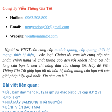
Công Ty Viễn Thông Giá Tốt
Hotline
:
0963.508.809
Email
:
nguyendong90@gmail.com
Website
:
vienthonggiatot.com
Ngoài ra VTGT còn cung cấp
module quang
,
cáp quang
,
thiết bị
mạng
,
thiết bị điện
,... các loại. Chúng tôi cam kết cung cấp sản
phẩm chính hãng và chất lượng cao đến với khách hàng. Sự hài
lòng của bạn là tiêu chí hàng đâu của chúng tôi. Hãy để Viễn
Thông Giá Tốt giúp bạn tối ưu hóa hệ thống mạng của bạn với các
giải pháp hiệu quả nhất. Xin cảm ơn !!!!
Bài viết liên quan :
Đầu bấm dây mạng RJ12 là gì? Sự khác biệt giữa cáp RJ12 và
RJ45 là gì?
NHÀ MÁY SAMSUNG THÁI NGUYÊN
BỆNH VIỆN BẠCH MAI