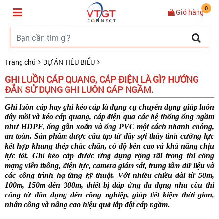
0
Giỏ hàng
Trang chủ
DỰ ÁN TIÊU BIỂU
GHI LUỒN CÁP QUANG, CÁP ĐIỆN LÀ GÌ? HƯỚNG
ĐẪN SỬ DỤNG GHI LUÔN CÁP NGẦM.
Ghi luồn cáp hay ghi kéo cáp là dụng cụ chuyên dụng giúp luồn
dây mồi và kéo cáp quang, cáp điện qua các hệ thống ống ngầm
như HDPE, ống gân xoắn và ống PVC một cách nhanh chóng,
an toàn. Sản phẩm được cấu tạo từ dây sợi thủy tinh cường lực
kết hợp khung thép chắc chắn, có độ bền cao và khả năng chịu
lực tốt. Ghi kéo cáp được ứng dụng rộng rãi trong thi công
mạng viễn thông, điện lực, camera giám sát, trung tâm dữ liệu và
các công trình hạ tầng kỹ thuật. Với nhiều chiều dài từ 50m,
100m, 150m đến 300m, thiết bị đáp ứng đa dạng nhu cầu thi
công từ dân dụng đến công nghiệp, giúp tiết kiệm thời gian,
nhân công và nâng cao hiệu quả lắp đặt cáp ngầm.