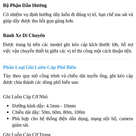
Bộ Phận Dẫn Hướng
Có nhiệm vụ định hướng dây luồn đi đúng vị trí, hạn chế ma sát và
giúp dây được thu hồi gọn gàng hơn.
Bánh Xe Di Chuyển
Được trang bị trên các model ghi kéo cáp kích thước lớn, hỗ trợ
việc vận chuyển thiết bị giữa các vị trí thi công một cách thuận tiện.
Phân Loại Ghi Luồn Cáp Phổ Biến
Tùy theo quy mô công trình và chiều dài tuyến ống, ghi kéo cáp
được chia thành các dòng phổ biến sau:
Ghi Luồn Cáp Cỡ Nhỏ
Đường kính dây: 4.5mm - 10mm
Chiều dài dây: 50m, 60m, 80m, 100m
Phù hợp cho hệ thống điện dân dụng, mạng nội bộ, camera
giám sát.
Ghi Luồn Cáp Cỡ Trung