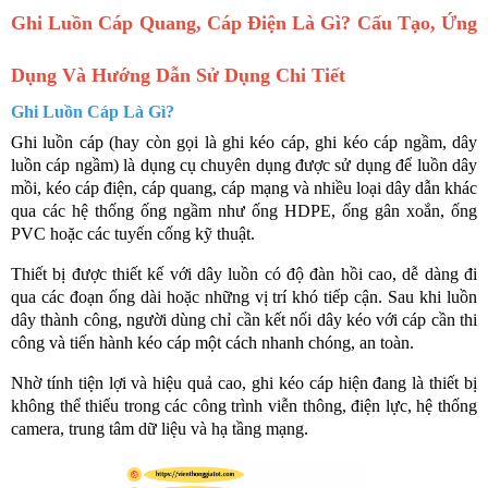
Ghi Luồn Cáp Quang, Cáp Điện Là Gì? Cấu Tạo, Ứng
Dụng Và Hướng Dẫn Sử Dụng Chi Tiết
Ghi Luồn Cáp Là Gì?
Ghi luồn cáp (hay còn gọi là ghi kéo cáp, ghi kéo cáp ngầm, dây
luồn cáp ngầm) là dụng cụ chuyên dụng được sử dụng để luồn dây
mồi, kéo cáp điện, cáp quang, cáp mạng và nhiều loại dây dẫn khác
qua các hệ thống ống ngầm như ống HDPE, ống gân xoắn, ống
PVC hoặc các tuyến cống kỹ thuật.
Thiết bị được thiết kế với dây luồn có độ đàn hồi cao, dễ dàng đi
qua các đoạn ống dài hoặc những vị trí khó tiếp cận. Sau khi luồn
dây thành công, người dùng chỉ cần kết nối dây kéo với cáp cần thi
công và tiến hành kéo cáp một cách nhanh chóng, an toàn.
Nhờ tính tiện lợi và hiệu quả cao, ghi kéo cáp hiện đang là thiết bị
không thể thiếu trong các công trình viễn thông, điện lực, hệ thống
camera, trung tâm dữ liệu và hạ tầng mạng.