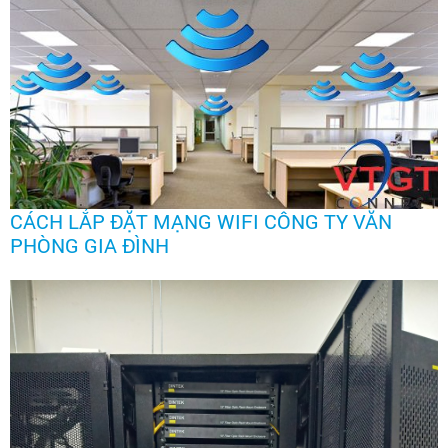
CÁCH LẮP ĐẶT MẠNG WIFI CÔNG TY VĂN
PHÒNG GIA ĐÌNH