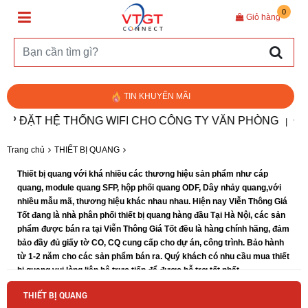
0
Giỏ hàng
TIN KHUYẾN MÃI
 ĐẶT HỆ THỐNG WIFI CHO CÔNG TY VĂN PHÒNG
ĐO Đ
|
Trang chủ
THIẾT BỊ QUANG
Thiết bị quang với khá nhiều các thương hiệu sản phẩm như cáp
quang, module quang SFP, hộp phối quang ODF, Dây nhảy quang,với
nhiều mẫu mã, thương hiệu khác nhau nhau. Hiện nay Viễn Thông Giá
Tốt đang là nhà phân phối thiết bị quang hàng đầu Tại Hà Nội, các sản
phẩm được bán ra tại Viễn Thông Giá Tốt đều là hàng chính hãng, đảm
bảo đầy đủ giấy tờ CO, CQ cung cấp cho dự án, công trình. Bảo hành
từ 1-2 năm cho các sản phẩm bán ra. Quý khách có nhu cầu mua thiết
bị quang vui lòng liên hệ trực tiếp để được hỗ trợ tốt nhất.
THIẾT BỊ QUANG