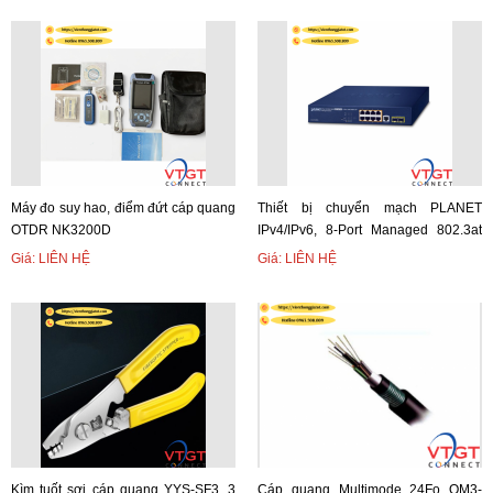
Máy đo suy hao, điểm đứt cáp quang
Thiết bị chuyển mạch PLANET
OTDR NK3200D
IPv4/IPv6, 8-Port Managed 802.3at
POE+ + 2-Port Gigabit SFP Gigabit
Giá: LIÊN HỆ
Giá: LIÊN HỆ
Ethe
Kìm tuốt sợi cáp quang YYS-SF3, 3
Cáp quang Multimode 24Fo OM3-