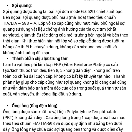
Sợi quang:
Sợi quang được dùng là loại sợi đơn mode G.652D, chiết suất bậc.
Bên ngoài sợi quang được phủ màu (mã hóa) theo tiêu chuẩn
TIA/EIA – 598 – A. Lớp vỏ sơ cấp cũng như mực màu phủ ngoài sợi
quang sử dụng vật liệu chống ảnh hưởng của tia cực tím (chất
acrylate), giảm thiểu tác động của môi trường bên ngoài và bền theo
thời gian. Khi thực hiện hàn nối lớp vỏ sơ cấp dễ dàng được tuốt ra
bằng các thiết bị chuyên dùng, không cần sử dụng hóa chất và
không ảnh hưởng đến sợi.
Thành phần chịu lực trung tâm:
Làm từ vật liệu phi kim loại FRP (Fiber Reinforce Platic) có cấu
tạo/kích thước tròn đều, liên tục, không dẫn điện, không nối trên
toàn bộ chiều dài cuộn cáp, không có bất kỳ khuyết tật nào. Thành
phần này giúp cho cáp cũng như sợi quang không bị căng quá cũng
như vẫn đảm bảo tính mềm dẻo của cáp trong suốt quá trình từ sản
xuất, vận chuyển, thi công lắp đặt, sử dụng.
Ống lỏng (ống đệm lỏng):
Ống lỏng được sản xuất từ vật liệu Polybutylene Terephthalate
(PBT), không dẫn điện. Các ống lỏng trong 1 cáp được mã hóa màu
theo tiêu chuẩn EIA/TIA-598 và được quy định như bảng bên dưới
đây. Ống lỏng này chứa các sợi quang bên trong và được điền đầy