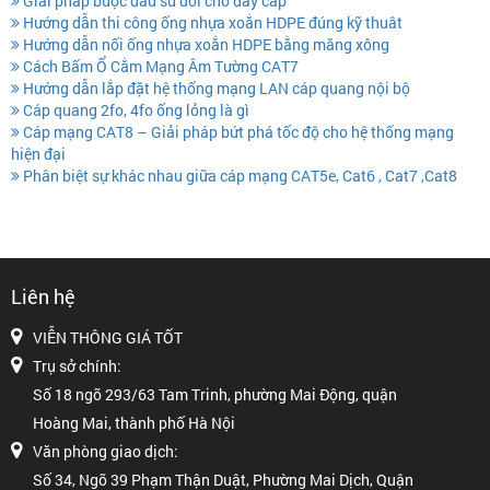
Giải pháp buộc đầu sứ đôi cho dây cáp
Hướng dẫn thi công ống nhựa xoắn HDPE đúng kỹ thuât
Hướng dẫn nối ống nhựa xoắn HDPE bằng măng xông
Cách Bấm Ổ Cắm Mạng Âm Tường CAT7
Hướng dẫn lắp đặt hệ thống mạng LAN cáp quang nội bộ
Cáp quang 2fo, 4fo ống lỏng là gì
Cáp mạng CAT8 – Giải pháp bứt phá tốc độ cho hệ thống mạng
hiện đại
Phân biệt sự khác nhau giữa cáp mạng CAT5e, Cat6 , Cat7 ,Cat8
Liên hệ
VIỄN THÔNG GIÁ TỐT
Trụ sở chính:
Số 18 ngõ 293/63 Tam Trinh, phường Mai Động, quận
Hoàng Mai, thành phố Hà Nội
Văn phòng giao dịch:
Số 34, Ngõ 39 Phạm Thận Duật, Phường Mai Dịch, Quận