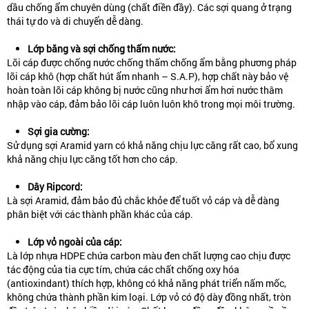
dầu chống ẩm chuyên dùng (chất điền đầy). Các sợi quang ở trạng
thái tự do và di chuyển dễ dàng.
Lớp băng và sợi chống thấm nước:
Lõi cáp được chống nước chống thấm chống ẩm bằng phương pháp
lõi cáp khô (hợp chất hút ẩm nhanh – S.A.P), hợp chất này bảo vệ
hoàn toàn lõi cáp không bị nước cũng như hơi ẩm hơi nước thâm
nhập vào cáp, đảm bảo lõi cáp luôn luôn khô trong mọi môi trường.
Sợi gia cường:
Sử dụng sợi Aramid yarn có khả năng chịu lực căng rất cao, bổ xung
khả năng chịu lực căng tốt hơn cho cáp.
Dây Ripcord:
Là sợi Aramid, đảm bảo đủ chắc khỏe để tuốt vỏ cáp và dễ dàng
phân biệt với các thành phần khác của cáp.
Lớp vỏ ngoài của cáp:
Là lớp nhựa HDPE chứa carbon màu đen chất lượng cao chịu được
tác động của tia cực tím, chứa các chất chống oxy hóa
(antioxindant) thích hợp, không có khả năng phát triển nấm mốc,
không chứa thành phần kim loại. Lớp vỏ có độ dày đồng nhất, tròn