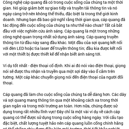
Công nghệ cáp quang đã có trong cuộc sống của chúng ta một thời
gian. Nó giúp giảm bớt sự giao tiếp và truyền tải thông tin và nó
ngày càng trở nên không thể thiếu, đặc biệt là trong thế giới kinh
doanh. Nhưng bạn đã bao giờ nghĩ rằng thời gian qua, cáp quang đã
tác động đến cuộc sống của chúng ta như thế nào chưa? Tất cả bắt
đầu với việc nghiên cứu ánh sáng. Cáp quang là một trong những
công nghệ quan trọng nhất sử dụng ánh sáng. Cáp quang truyền
thông tin từ đầu này sang đầu khác. Một đầu của sợi quang kết nối
với đèn LED hoặc tia laser để truyền thông tin; đầu kia được kết nối
với một thiết bị được thiết kế để nhận biết ánh sáng tới.
Ví dụ tốt nhất - điện thoại cố định. Khi ai đó nói vào điện thoại, giọng
nói sẽ được thu nhận và truyền qua một sợi dây vào ổ cắm trên
tường. Một cáp khác chuyển giọng nói đến điện thoại của người đối
thoại.
Cáp quang đã làm cho cuộc sống của chúng ta dễ dàng hơn. Các dây
vá sợi quang mang thông tin qua một khoảng cách xa trong thời
gian ngắn và trong môi trường an toàn. Hơn nữa, chúng được sử
dụng trong rất nhiều lĩnh vực! Đây chỉ là một vài ví dụ về cách cáp
quang có thể được sử dụng trong cuộc sống hàng ngày. Với cấu tạo
đặc biệt, chất lượng tuyệt hảo nên cáp quang luồn cống chính hãng
có thể chống chịu được điều kiện môi trường, thời tiết khắc nghiệt