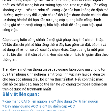
nhất, có thể đi trong bất cứ trường hợp nào: treo trực tiếp, luồn cống,
khoảng vượt,… Nếu như nhu cầu công việc của bạn không ổn định mà
thường xuyên thay đổi, dự án có thể tiết kiệm được khoản chi phí đầu
tư không hề nhỏ thì bạn cần sử dụng cáp quang luồn cống chính
hãng giá rẻ như một công cụ hữu hiệu nhất để nâng cao hiệu quả
công việc.
Cáp quang luồn cống chính là một giải pháp thay thế chi phí thấp.
Về lâu dài, chi phí sở hữu tổng thể, ở đây bao gồm cài đặt, bảo trì và
sử dụng sẽ rẻ hơn so với các tùy chọn khác. Cáp quang là một giải
pháp lâu dài mà ít cần bảo trì. Hơn nữa, chi phí bảo trì giảm dần theo
thời gian.
Trên đây là một vài thông tin về cáp quang luồn cống mà chúng tôi
dựa trên những kinh nghiệm làm trong lĩnh vực này lâu dài đem tới
cho bạn đọc những điều bổ ích và thực tế nhất. Nếu còn thắc mắc
cần hỗ trợ giải đáp, bạn có thể liên hệ với chúng tôi thoe Hotline bên
trên để được hỗ trợ nhanh nhất!
Bài viết liên quan :
cáp mạng CAT6 liền nguồn là gì? Ứng dụng CAT6 liền nguồn
Dây nhảy quang AOC là gì? Ưu điểm cáp AOC