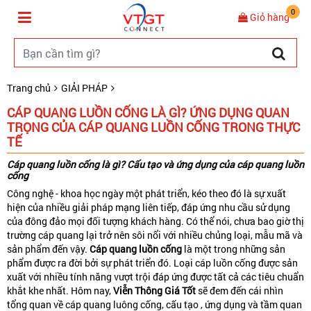
0
Giỏ hàng
Trang chủ
GIẢI PHÁP
CÁP QUANG LUỒN CỐNG LÀ GÌ? ỨNG DỤNG QUAN
TRỌNG CỦA CÁP QUANG LUỒN CỐNG TRONG THỰC
TẾ
Cáp quang luồn cống là gì? Cấu tạo và ứng dụng của cáp quang luồn
cống
Công nghệ - khoa học ngày một phát triển, kéo theo đó là sự xuất
hiện của nhiều giải pháp mạng liên tiếp, đáp ứng nhu cầu sử dụng
của đông đảo mọi đối tượng khách hàng. Có thể nói, chưa bao giờ thị
trường cáp quang lại trở nên sôi nổi với nhiều chủng loại, mẫu mã và
sản phẩm đến vậy.
Cáp quang luồn cống
là một trong những sản
phẩm được ra đời bởi sự phát triển đó. Loại cáp luồn cống được sản
xuất với nhiều tính năng vượt trội đáp ứng được tất cả các tiêu chuẩn
khắt khe nhất. Hôm nay,
Viễn Thông Giá Tốt
sẽ đem đến cái nhìn
tổng quan về cáp quang luông cống, cấu tạo , ứng dụng và tầm quan