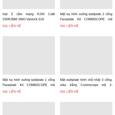
Hạt ổ cắm mạng RJ45 Cat6
Mặt nạ hình vuông wallplate 2 cổng
S30RJ886 SINO Vanlock S18
Faceplate Kit COMMSCOPE mã
760245389
Giá: LIÊN HỆ
Giá: LIÊN HỆ
Mặt nạ hình vuông wallplate 1 cổng
Mặt wallplate hình chữ nhật 3 cổng,
Faceplate Kit COMMSCOPE mã
màu trắng Commscope mã 2-
760245388
1427030-3
Giá: LIÊN HỆ
Giá: LIÊN HỆ