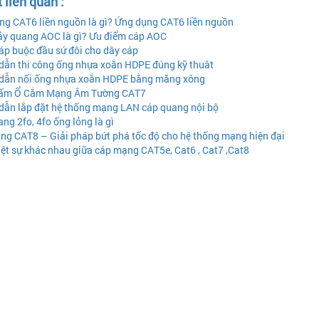
t liên quan :
g CAT6 liền nguồn là gì? Ứng dụng CAT6 liền nguồn
y quang AOC là gì? Ưu điểm cáp AOC
áp buộc đầu sứ đôi cho dây cáp
ẫn thi công ống nhựa xoắn HDPE đúng kỹ thuât
ẫn nối ống nhựa xoắn HDPE bằng măng xông
ấm Ổ Cắm Mạng Âm Tường CAT7
ẫn lắp đặt hệ thống mạng LAN cáp quang nội bộ
ng 2fo, 4fo ống lỏng là gì
g CAT8 – Giải pháp bứt phá tốc độ cho hệ thống mạng hiện đại
ệt sự khác nhau giữa cáp mạng CAT5e, Cat6 , Cat7 ,Cat8