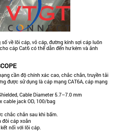
số về lõi cáp, vỏ cáp, đường kính sợi cáp luôn
ối cho cáp Cat6 có thể dẫn đến hư kém và ảnh
SCOPE
ng cần độ chính xác cao, chắc chắn, truyền tải
ờng được sử dụng là cáp mạng CAT6A, cáp mạng
Shielded, Cable Diameter 5.7–7.0 mm
ax cable jack OD, 100/bag
ược chắc chắn sau khi bấm.
n đôi cáp xoắn
ết nối với lõi cáp.