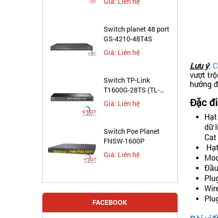
Giá: Liên hệ
Switch planet 48 port
GS-4210-48T4S
Giá: Liên hệ
Lưu ý
:
C
vượt trộ
Switch TP-Link
hưởng đ
T1600G-28TS (TL-
SG2424)
Đặc đ
Giá: Liên hệ
Hạt
dữ 
Switch Poe Planet
Cat
FNSW-1600P
Hạt
Giá: Liên hệ
Mod
Đầu
Plu
Wir
Plu
FACEBOOK