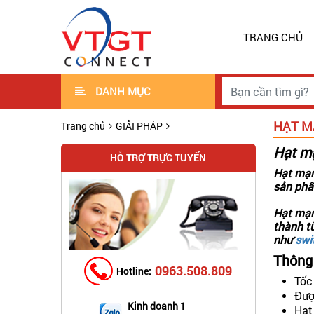
TRANG CHỦ
DANH MỤC
HẠT M
Trang chủ
GIẢI PHÁP
Hạt mạ
HỖ TRỢ TRỰC TUYẾN
Hạt mạ
sản phẩ
Hạt mạn
thành từ
như
swi
Thông
0963.508.809
Hotline:
Tốc
Đượ
Kinh doanh 1
Hạt