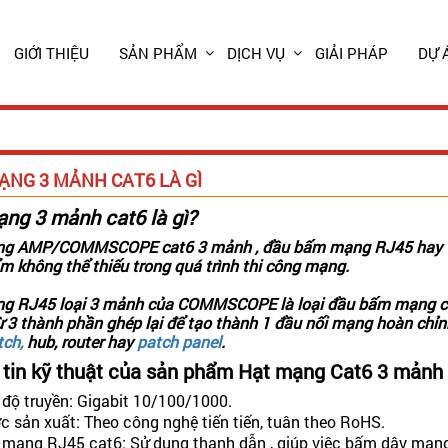
GIỚI THIỆU
SẢN PHẨM
DỊCH VỤ
GIẢI PHÁP
DỰ 
ẠNG 3 MẢNH CAT6 LÀ GÌ
ng 3 mảnh cat6 là gì?
ng AMP/COMMSCOPE cat6 3 mảnh
, đầu bấm mạng RJ45 hay t
m không thể thiếu trong quá trình thi công mạng.
g RJ45 loại 3 mảnh của COMMSCOPE là loại đầu bấm mạng c
 3 thành phần ghép lại để tạo thành 1 đầu nối mạng hoàn chỉnh
tch,
hub, router hay
patch panel
.
 tin kỹ thuật của sản phẩm Hạt mạng Cat6 3 
 độ truyền: Gigabit 10/100/1000.
c sản xuất: Theo công nghệ tiến tiến, tuân theo RoHS.
 mạng RJ45 cat6: Sử dụng thanh dẫn , giúp việc bấm dây mạng