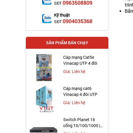
0963508809
SĐT
trìn
Bấm
Kỹ thuật
0904035368
SĐT
SẢN PHẨM BÁN CHẠY
Cáp mạng Cat5e
Vinacap UTP 4 đôi
Giá: Liên hệ
Cáp mạng cat6
Vinacap 4 đôi UTP
Giá: Liên hệ
Switch Planet 16
cổng 10/100/1000 |
GS-4210-16T2S