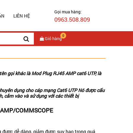
Gọi mua hàng:
ÁN
LIÊN HỆ
0963.508.809
0
Giỏ hàng
ên gọi khác là Mod Plug RJ45 AMP cat6 UTP, là
huyên dụng cho cáp mạng Cat6 UTP Nó được cấu
, cắm vào và sử dụng với các thiết bị
mảnh AMP/COMMSCOPE
 được dễ dàng, giảm được suy hao trong quá