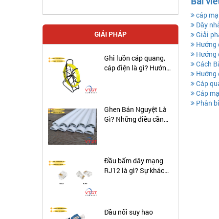
Bài viế
cáp mạn
Dây nhả
GIẢI PHÁP
Giải ph
Hướng d
Hướng d
Ghi luồn cáp quang,
Cách B
cáp điện là gì? Hướng
Hướng d
đẫn sử dụng ghi luôn
Cáp qua
cáp ngầm.
Cáp mạn
Phân bi
Ghen Bán Nguyệt Là
Gì? Những điều cần
biết về ghen bán
nguyệt
Đầu bấm dây mạng
RJ12 là gì? Sự khác
biệt giữa cáp RJ12 và
RJ45 là gì?
Đầu nối suy hao