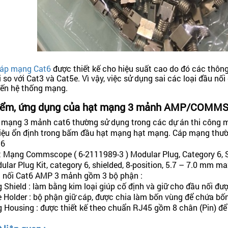
áp mạng Cat6
được thiết kế cho hiệu suất cao do đó các thông 
i so với Cat3 và Cat5e. Vì vậy, việc sử dụng sai các loại đầu n
ến hệ thống mạng.
iểm, ứng dụng của hạt mạng 3 mảnh AMP/COMM
 mạng 3 mảnh cat6 thường sử dụng trong các dự án thi công mạ
liệu ổn định trong bấm đầu hạt mạng hạt mạng. Cáp mạng thư
 6
 Mạng Commscope ( 6-2111989-3 ) Modular Plug, Category 6, 
ular Plug Kit, category 6, shielded, 8-position, 5.7 – 7.0 mm m
 nối Cat6 AMP 3 mảnh gồm 3 bộ phận :
g Shield : làm bằng kim loại giúp cố định và giữ cho đầu nối đ
e Holder : bộ phận giữ cáp, được chia làm bốn vùng để chứa bố
g Housing : được thiết kế theo chuẩn RJ45 gồm 8 chân (Pin) để k