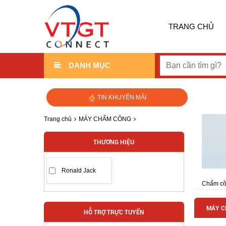
TRANG CHỦ
DANH MỤC
TIN KHUYẾN MÃI
Trang chủ
MÁY CHẤM CÔNG
THƯƠNG HIỆU
Ronald Jack
Chấm côn
giấc, th
nhiều mẫ
MÁY C
HỖ TRỢ TRỰC TUYẾN
Từ việc 
thưởng h