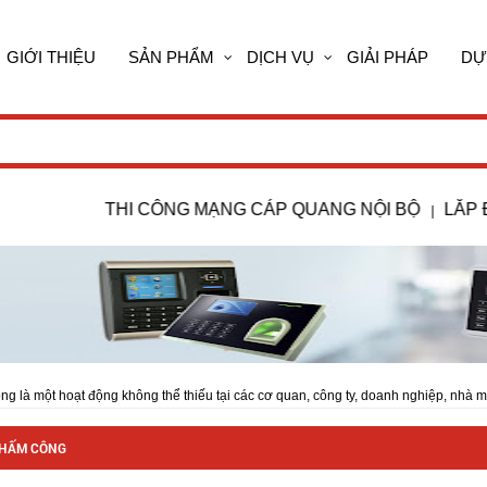
GIỚI THIỆU
SẢN PHẨM
DỊCH VỤ
GIẢI PHÁP
DỰ
THI CÔNG MẠNG CÁP QUANG NỘI BỘ
LẮP ĐẶT 
|
g là một hoạt động không thể thiếu tại các cơ quan, công ty, doanh nghiệp, nhà m
ời gian làm việc của người lao động, từ đó có căn cứ tính lương, thưởng và nâng cao
u máy chấm công ra đời và ngày càng được sử dụng phổ biến hơn để thay thế cho
HẤM CÔNG
chấm công này, các bộ phận liên quan sẽ có thể dễ dàng thực thi các quy định, nội q
oặc khiển trách nhân viên.