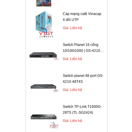
Dùng phầ
Cáp mạng cat6 Vinacap
Tránh tối
4 đôi UTP
Giá: Liên hệ
Bộ nguồn
Thô
Switch Planet 16 cổng
- Kiểu ch
10/100/1000 | GS-4210-
16T2S
Giá: Liên hệ
- Khả nă
- Mật độ
Switch planet 48 port GS-
bằng vân
4210-48T4S
- Kết nố
Giá: Liên hệ
- Nguồn 
Switch TP-Link T1600G-
- Tốc độ 
28TS (TL-SG2424)
Nên
Giá: Liên hệ