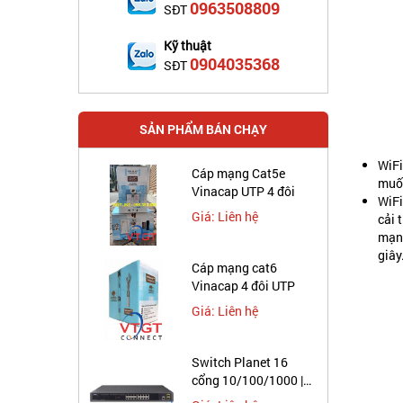
0963508809
SĐT
Kỹ thuật
0904035368
SĐT
SẢN PHẨM BÁN CHẠY
WiFi
Cáp mạng Cat5e
muốn
Vinacap UTP 4 đôi
WiFi
Giá: Liên hệ
cải 
mạng
giây
Cáp mạng cat6
Vinacap 4 đôi UTP
Giá: Liên hệ
Switch Planet 16
cổng 10/100/1000 |
GS-4210-16T2S