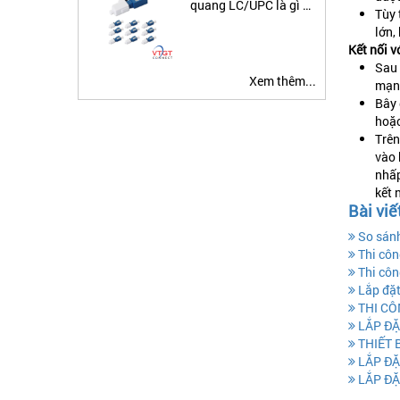
quang LC/UPC là gì ?
Tùy 
Ứng dụng đầu nối suy
lớn,
hao quang
Kết nối 
Sau 
Xem thêm...
mạng
Bây 
hoặc
Trên
vào 
nhấp
kết 
Bài viế
So sánh
Thi côn
Thi côn
Lắp đặt
THI CÔ
LẮP ĐĂ
THIẾT 
LẮP ĐẶ
LẮP ĐẶ