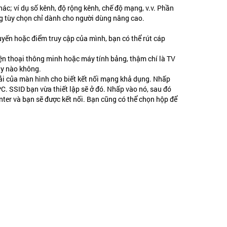
ác; ví dụ số kênh, độ rộng kênh, chế độ mạng, v.v. Phần
ng tùy chọn chỉ dành cho người dùng nâng cao.
uyến hoặc điểm truy cập của mình, bạn có thể rút cáp
điện thoại thông minh hoặc máy tính bảng, thậm chí là TV
ây nào không.
ải của màn hình cho biết kết nối mạng khả dụng. Nhấp
C. SSID bạn vừa thiết lập sẽ ở đó. Nhấp vào nó, sau đó
nter và bạn sẽ được kết nối. Bạn cũng có thể chọn hộp để