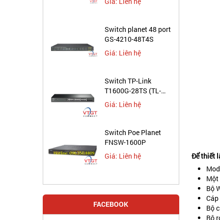
Giá: Liên hệ
Switch planet 48 port
GS-4210-48T4S
Giá: Liên hệ
Switch TP-Link
T1600G-28TS (TL-
SG2424)
Giá: Liên hệ
Switch Poe Planet
FNSW-1600P
Để thiết 
Giá: Liên hệ
Mode
Một 
Bộ W
Cáp
FACEBOOK
Bộ c
Bộ r