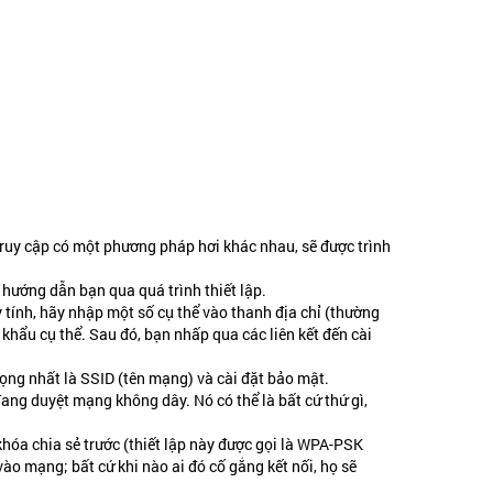
truy cập có một phương pháp hơi khác nhau, sẽ được trình
ẽ hướng dẫn bạn qua quá trình thiết lập.
tính, hãy nhập một số cụ thể vào thanh địa chỉ (thường
hẩu cụ thể. Sau đó, bạn nhấp qua các liên kết đến cài
rọng nhất là SSID (tên mạng) và cài đặt bảo mật.
đang duyệt mạng không dây. Nó có thể là bất cứ thứ gì,
hóa chia sẻ trước (thiết lập này được gọi là WPA-PSK
o mạng; bất cứ khi nào ai đó cố gắng kết nối, họ sẽ