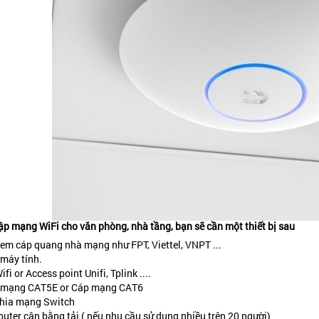
lập mạng WiFi cho văn phòng, nhà tầng, bạn sẽ cần một thiết bị sau
m cáp quang nhà mạng như FPT, Viettel, VNPT ...
máy tính.
ifi or Access point Unifi, Tplink ....
 mạng CAT5E or Cáp mạng CAT6
hia mạng Switch
outer cân bằng tải ( nếu nhu cầu sử dụng nhiều trên 20 người)