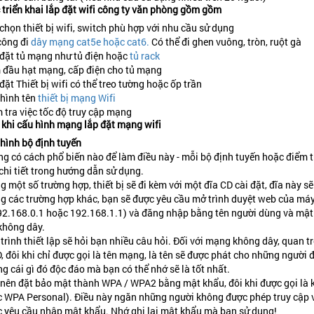
triển khai lắp đặt wifi công ty văn phòng gồm gồm
chọn thiết bị wifi, switch phù hợp với nhu cầu sử dụng
công đi
dây mạng cat5e hoặc cat6.
Có thể đi ghen vuông, tròn, ruột gà
đặt tủ mạng như tủ điện hoặc
tủ rack
đầu hạt mạng, cấp điện cho tủ mạng
đặt Thiết bị wifi có thể treo tường hoặc ốp trần
hình tên
thiết bị mạng Wifi
 tra việc tốc độ truy cập mạng
 khi cấu hình mạng lắp đặt mạng wifi
hình bộ định tuyến
g có cách phổ biến nào để làm điều này - mỗi bộ định tuyến hoặc điểm 
chi tiết trong hướng dẫn sử dụng.
g một số trường hợp, thiết bị sẽ đi kèm với một đĩa CD cài đặt, đĩa này s
g các trường hợp khác, bạn sẽ được yêu cầu mở trình duyệt web của máy 
92.168.0.1 hoặc 192.168.1.1) và đăng nhập bằng tên người dùng và mật k
không dây.
trình thiết lập sẽ hỏi bạn nhiều câu hỏi. Đối với mạng không dây, quan t
, đôi khi chỉ được gọi là tên mạng, là tên sẽ được phát cho những người 
g cái gì đó độc đáo mà bạn có thể nhớ sẽ là tốt nhất.
nên đặt bảo mật thành WPA / WPA2 bằng mật khẩu, đôi khi được gọi là k
 WPA Personal). Điều này ngăn những người không được phép truy cập và
 yêu cầu nhập mật khẩu. Nhớ ghi lại mật khẩu mà bạn sử dụng!