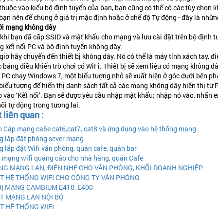
thuộc vào kiểu bộ định tuyến của bạn, bạn cũng có thể có các tùy chọn kh
 bạn nên để chúng ở giá trị mặc định hoặc ở chế độ Tự động - đây là nhữ
với mạng không dây
khi bạn đã cấp SSID và mật khẩu cho mạng và lưu cài đặt trên bộ định t
 kết nối PC và bộ định tuyến không dây.
giờ hãy chuyển đến thiết bị không dây. Nó có thể là máy tính xách tay, 
 bảng điều khiển trò chơi có WiFi. Thiết bị sẽ xem liệu có mạng không d
 PC chạy Windows 7, một biểu tượng nhỏ sẽ xuất hiện ở góc dưới bên ph
biểu tượng để hiển thị danh sách tất cả các mạng không dây hiển thị từ P
 vào ‘Kết nối’. Bạn sẽ được yêu cầu nhập mật khẩu; nhập nó vào, nhấn e
nối tự động trong tương lai.
t liên quan :
 Cáp mạng ca5e cat6,cat7, cat8 và ứng dụng vào hệ thống mạng
g lắp đặt phòng sever mạng
g lắp đặt Wifi văn phòng, quán cafe, quán bar
 mạng wifi quảng cáo cho nhà hàng, quán Cafe
NG MẠNG LAN, ĐIỆN NHẸ CHO VĂN PHÒNG, KHỐI DOANH NGHIỆP
̣T HỆ THỐNG WIFI CHO CÔNG TY VĂN PHÒNG
BỊ MẠNG CAMBIUM E410, E400
T MẠNG LAN NỘI BỘ
T HỆ THỐNG WIFI