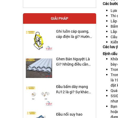
Các bước 
Lựa 
Thi 
GIẢI PHÁP
Lắp 
Bấm 
Ghi luồn cáp quang,
Lắp 
cáp điện là gì? Hướng
Cấu 
đẫn sử dụng ghi luôn
Kiểm
Các lưu ý
cáp ngầm.
Định cấu 
Khôn
Ghen Bán Nguyệt Là
bày 
Gì? Những điều cần
Tron
biết về ghen bán
Tron
nguyệt
là 1
đặt 
Đầu bấm dây mạng
Quá 
RJ12 là gì? Sự khác
SSID
biệt giữa cáp RJ12 và
nhưn
RJ45 là gì?
Bạn 
hoặc
Đầu nối suy hao
được