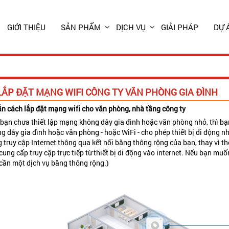
GIỚI THIỆU
SẢN PHẨM
DỊCH VỤ
GIẢI PHÁP
DỰ 
LẮP ĐẶT MẠNG WIFI CÔNG TY VĂN PHÒNG GIA ĐÌNH
n cách lắp đặt mạng wifi cho văn phòng, nhà tầng công ty
bạn chưa thiết lập mạng không dây gia đình hoặc văn phòng nhỏ, thì bạ
g dây gia đình hoặc văn phòng - hoặc WiFi - cho phép thiết bị di động n
 truy cập Internet thông qua kết nối băng thông rộng của bạn, thay vì t
cung cấp truy cập trực tiếp từ thiết bị di động vào internet. Nếu bạn mu
cần một dịch vụ băng thông rộng.)