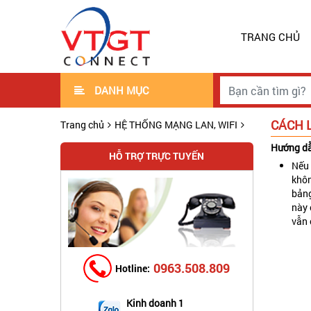
TRANG CHỦ
DANH MỤC
CÁCH 
Trang chủ
HỆ THỐNG MẠNG LAN, WIFI
Hướng dẫ
HỖ TRỢ TRỰC TUYẾN
Nếu 
khôn
bảng
này 
vẫn 
0963.508.809
Hotline:
Kinh doanh 1