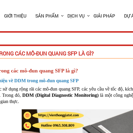
GIỚI THIỆU
SẢN PHẨM
DỊCH VỤ
GIẢI PHÁP
DỰ 
RONG CÁC MÔ-ĐUN QUANG SFP LÀ GÌ?
ong các mô-đun quang SFP là gì?
 thiệu về DDM trong mô-đun quang SFP
 sử dụng rộng rãi các mô-đun quang SFP, các yêu cầu về tốc độ, kích
. Trong đó,
DDM (Digital Diagnostic Monitoring)
là một công nghệ
 gian thực.