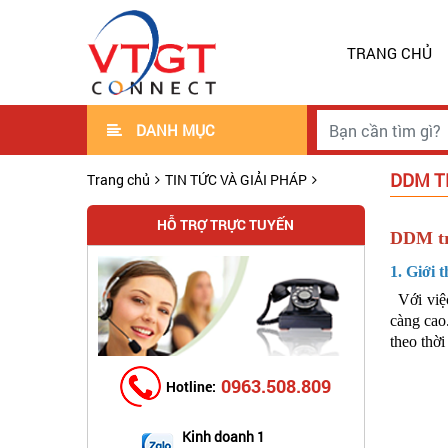
TRANG CHỦ
DANH MỤC
DDM T
Trang chủ
TIN TỨC VÀ GIẢI PHÁP
HỖ TRỢ TRỰC TUYẾN
DDM tr
1. Giới
Với việc
càng cao
theo thời
0963.508.809
Hotline:
Kinh doanh 1