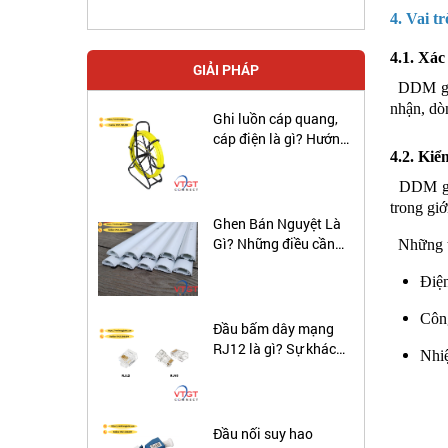
4. Vai 
4.1. Xác
GIẢI PHÁP
DDM giúp
nhận, dòn
Ghi luồn cáp quang,
cáp điện là gì? Hướng
4.2. Kiể
đẫn sử dụng ghi luôn
cáp ngầm.
DDM giúp
trong giớ
Ghen Bán Nguyệt Là
Gì? Những điều cần
Những tr
biết về ghen bán
Điện
nguyệt
Công
Đầu bấm dây mạng
RJ12 là gì? Sự khác
Nhiệ
biệt giữa cáp RJ12 và
RJ45 là gì?
Đầu nối suy hao