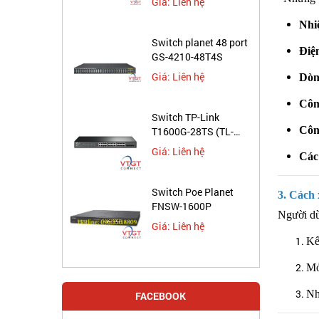
Giá: Liên hệ
Nhi
Switch planet 48 port
Điệ
GS-4210-48T4S
Giá: Liên hệ
Dòn
Côn
Switch TP-Link
Côn
T1600G-28TS (TL-
SG2424)
Giá: Liên hệ
Các
Switch Poe Planet
3. Cách
FNSW-1600P
Người dù
Giá: Liên hệ
Kế
Mở
Nh
FACEBOOK