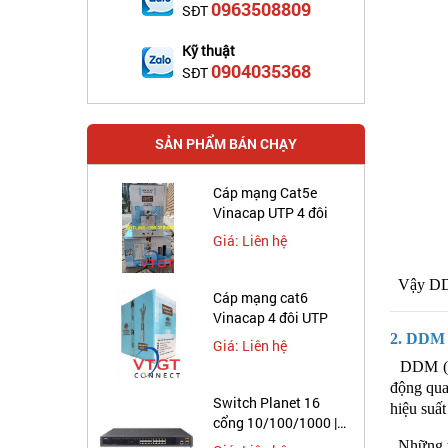
0963508809
SĐT
Kỹ thuật
0904035368
SĐT
SẢN PHẨM BÁN CHẠY
Cáp mạng Cat5e
Vinacap UTP 4 đôi
Giá: Liên hệ
Vậy DDM 
Cáp mạng cat6
Vinacap 4 đôi UTP
2. DDM 
Giá: Liên hệ
DDM (Dig
động qua
Switch Planet 16
hiệu suất
cổng 10/100/1000 |
GS-4210-16T2S
Những t