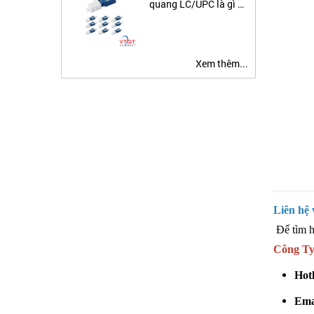
quang LC/UPC là gì ?
Ứng dụng đầu nối suy
hao quang
Xem thêm...
Liên hệ 
​​ Để tìm
Công Ty
Hotl
Ema