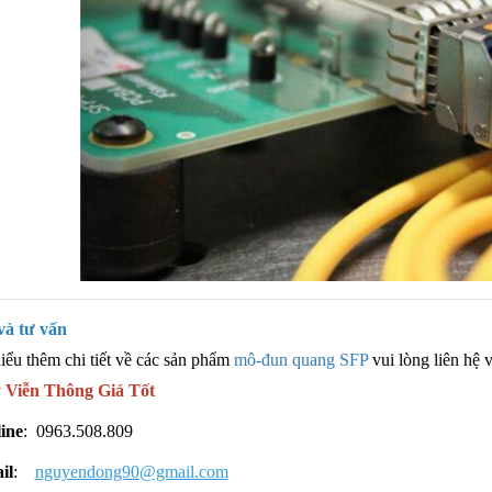
và tư vấn
 hiểu thêm chi tiết về các sản phẩm
mô-đun quang SFP
vui lòng liên hệ 
 Viễn Thông Giá Tốt
ine
: 0963.508.809
il
:
nguyendong90@gmail.com