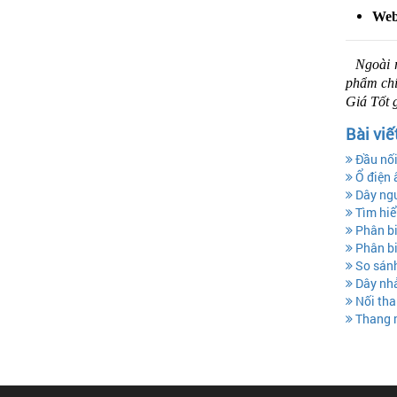
Web
Ngoài 
phẩm chí
Giá Tốt 
Bài viế
Đầu nối
Ổ điện 
Dây ngu
Tìm hiể
Phân bi
Phân bi
So sánh
Dây nhả
Nối tha
Thang m