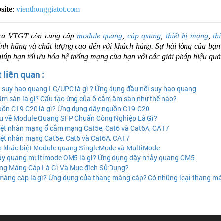
site
:
vienthonggiatot.com
ra VTGT còn cung cấp
module quang
,
cáp quang
,
thiết bị mạng
,
th
nh hãng và chất lượng cao đến với khách hàng. Sự hài lòng của bạn 
giúp bạn tối ưu hóa hệ thống mạng của bạn với các giải pháp hiệu quả 
t liên quan :
 suy hao quang LC/UPC là gì ? Ứng dụng đầu nối suy hao quang
âm sàn là gì? Cấu tạo ứng của ổ cắm âm sàn như thế nào?
ồn C19 C20 là gì? Ứng dụng dây nguồn C19-C20
u về Module Quang SFP Chuẩn Công Nghiệp Là Gì?
ệt nhân mạng ổ cắm mạng Cat5e, Cat6 và Cat6A, CAT7
ệt nhân mạng Cat5e, Cat6 và Cat6A, CAT7
 khác biệt Module quang SingleMode và MultiMode
y quang multimode OM5 là gì? Ứng dụng dây nhảy quang OM5
ng Máng Cáp Là Gì Và Mục đích Sử Dụng?
áng cáp là gì? Ứng dụng của thang máng cáp? Có những loại thang m