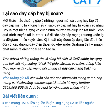
Tại sao dây cáp hay bị xoắn?
Một thắc mắc thường gặp ở những người mới sử dụng hay lắp đặt
dây cáp mạng là không hiểu vì sao dây cáp rất hay bị xoắn vào nhau.
Đây là một hiện tượng vô cùng bình thường và giúp ích rất nhiều cho
quá trình truyền tải internet. Sở dĩ các dây cáp mạng thường xoắn lại
là để giảm nhiễu xuyên âm. Kỹ thuật này được áp dụng lần đầu tiên
đối với các đường dây điện thoại do Alexander Graham Bell – người
phát minh ra điện thoại sáng tạo ra.
Trên đây là những thông tin vô cùng hữu ích về
Cat7 cable
, hy vọng
qua bài viết này, chúng tôi có thể giúp các bạn có thêm những kiến
thức mới về dây cáp mạng nói chung và
dây cáp mạng Cat7
nói
riêng.
Viễn thông giá tốt
còn luôn sẵn các sản phẩm cáp mạng cat5e, cáp
mạng cat6 các hãng commscope,LS...Liên hệ ngay hotline
0963.508.809 để được báo giá tư vấn nhanh chóng nhất./
Bài viết liên quan :
cáp mạng CAT6 liền nguồn là gì? Ứng dụng CAT6 liền nguồn