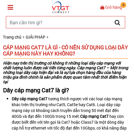
0
Giỏ hàng
Trang chủ
GIẢI PHÁP
CÁP MẠNG CAT7 LÀ GÌ - CÓ NÊN SỬ DỤNG LOẠI DÂY
CÁP MẠNG NÀY HAY KHÔNG?
Hiện nay trên thị trường có không ít những loại dây cáp mạng với
chất lượng luôn được cải tiến từng ngày.
Cáp mạng Cat7
– Một trong
những loại dây cáp hiện đại và là sự lựa chọn hàng đầu của hàng
triệu gia đình chính là sản phẩm được quan tâm nhất thời điểm hiện
tại
Dây cáp mạng Cat7 là gì?
Dây cáp mạng Cat7
tương thích ngược với các loại cáp mạng
khác trên thị trường như Cat5, Cat5e hay Cat6. Loại dây cáp
mạng này có khoảng cách truyền dẫn trong 50 mét đạt đến
40Gb và đạt đến 100Gb trong 15 mét.
Cáp mạng Cat7
hay còn
được biết đến với tên gọi là Cat7 hoặc Class7 là một dòng dây
cáp hỗ trợ ethernet với tốc độ đạt đến 10Gbps, có khả năng đáp