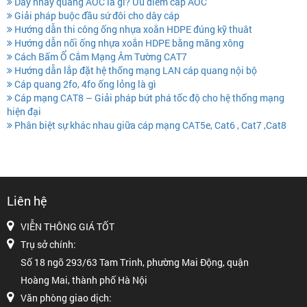
Dây nhảy quang AOC là gì? Ưu điểm cáp AOC
Giải pháp buộc đầu sứ đôi cho dây cáp
Hướng dẫn thi công ống nhựa xoắn HDPE đúng kỹ thuât
Hướng dẫn nối ống nhựa xoắn HDPE bằng măng xông
Cách Bấm Ổ Cắm Mạng Âm Tường CAT7
Hướng dẫn lắp đặt hệ thống mạng LAN cáp quang nội bộ
Cáp quang 2fo, 4fo ống lỏng là gì
Cáp mạng CAT8 – Giải pháp bứt phá tốc độ cho hệ thống mạng
hiện đại
Phân biệt sự khác nhau giữa cáp mạng CAT5e, Cat6 , Cat7 ,Cat8
Liên hệ
VIỄN THÔNG GIÁ TỐT
Trụ sở chính:
Số 18 ngõ 293/63 Tam Trinh, phường Mai Động, quận
Hoàng Mai, thành phố Hà Nội
Văn phòng giao dịch: