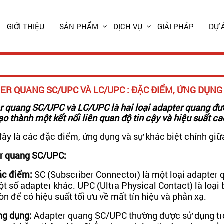
GIỚI THIỆU
SẢN PHẨM
DỊCH VỤ
GIẢI PHÁP
DỰ 
R QUANG SC/UPC VÀ LC/UPC : ĐẶC ĐIỂM, ỨNG DỤNG 
 quang SC/UPC và LC/UPC là hai loại adapter quang đượ
ạo thành một kết nối liên quan độ tin cậy và hiệu suất ca
đây là các đặc điểm, ứng dụng và sự khác biệt chính giữa
r quang SC/UPC:
c điểm:
SC (Subscriber Connector) là một loại adapter q
t số adapter khác. UPC (Ultra Physical Contact) là loạ
n để có hiệu suất tối ưu về mất tín hiệu và phản xạ.
g dụng:
Adapter quang SC/UPC thường được sử dụng tro