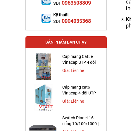
ca
0963508809
SĐT
th
Kỹ thuật
Kh
0904035368
SĐT
ph
SẢN PHẨM BÁN CHẠY
Cáp mạng Cat5e
Vinacap UTP 4 đôi
Giá: Liên hệ
Cáp mạng cat6
Vinacap 4 đôi UTP
Giá: Liên hệ
Switch Planet 16
cổng 10/100/1000 |
GS-4210-16T2S