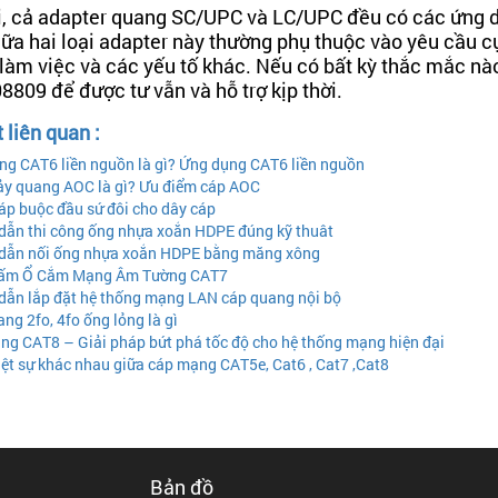
i, cả adapter quang SC/UPC và LC/UPC đều có các ứng 
ữa hai loại adapter này thường phụ thuộc vào yêu cầu cụ
làm việc và các yếu tố khác. Nếu có bất kỳ thắc mắc nào 
809 để được tư vẫn và hỗ trợ kịp thời.
t liên quan :
g CAT6 liền nguồn là gì? Ứng dụng CAT6 liền nguồn
y quang AOC là gì? Ưu điểm cáp AOC
áp buộc đầu sứ đôi cho dây cáp
ẫn thi công ống nhựa xoắn HDPE đúng kỹ thuât
ẫn nối ống nhựa xoắn HDPE bằng măng xông
ấm Ổ Cắm Mạng Âm Tường CAT7
ẫn lắp đặt hệ thống mạng LAN cáp quang nội bộ
ng 2fo, 4fo ống lỏng là gì
g CAT8 – Giải pháp bứt phá tốc độ cho hệ thống mạng hiện đại
ệt sự khác nhau giữa cáp mạng CAT5e, Cat6 , Cat7 ,Cat8
Bản đồ