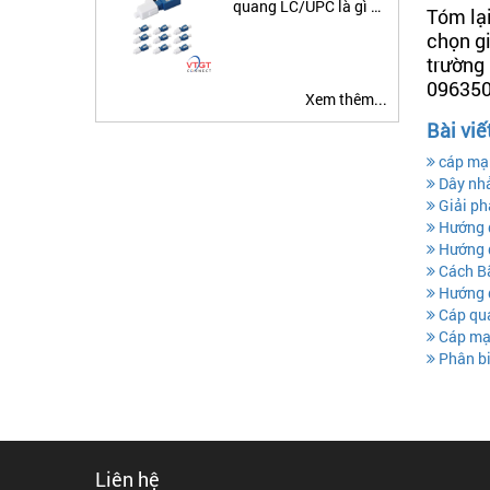
quang LC/UPC là gì ?
Tóm lạ
Ứng dụng đầu nối suy
chọn gi
hao quang
trường 
0963508
Xem thêm...
Bài viế
cáp mạn
Dây nhả
Giải ph
Hướng d
Hướng d
Cách B
Hướng d
Cáp qua
Cáp mạn
Phân bi
Liên hệ