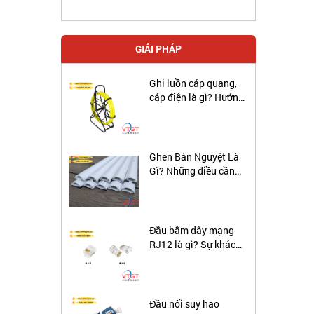
GIẢI PHÁP
Ghi luồn cáp quang,
cáp điện là gì? Hướng
đẫn sử dụng ghi luôn
cáp ngầm.
Ghen Bán Nguyệt Là
Gì? Những điều cần
biết về ghen bán
nguyệt
Đầu bấm dây mạng
RJ12 là gì? Sự khác
biệt giữa cáp RJ12 và
RJ45 là gì?
Đầu nối suy hao