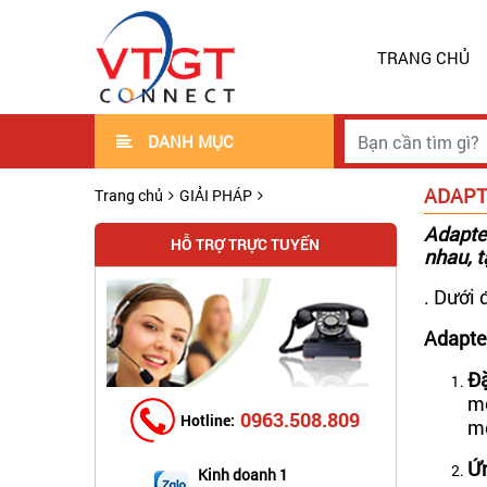
TRANG CHỦ
DANH MỤC
ADAPTE
Trang chủ
GIẢI PHÁP
Adapter
HỖ TRỢ TRỰC TUYẾN
nhau, t
. Dưới 
Adapte
Đặ
mộ
0963.508.809
Hotline:
mò
Ứn
Kinh doanh 1