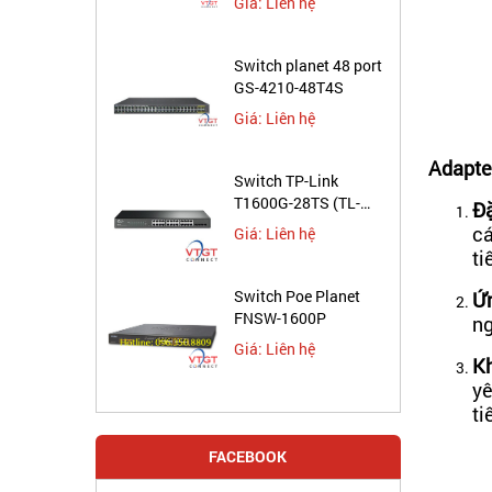
Giá: Liên hệ
Switch planet 48 port
GS-4210-48T4S
Giá: Liên hệ
Adapte
Switch TP-Link
T1600G-28TS (TL-
Đặ
SG2424)
cá
Giá: Liên hệ
ti
Switch Poe Planet
Ứn
FNSW-1600P
ng
Giá: Liên hệ
Kh
yê
ti
FACEBOOK