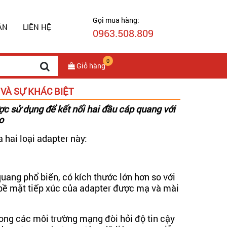
Gọi mua hàng:
ÁN
LIÊN HỆ
0963.508.809
0
Giỏ hàng
VÀ SỰ KHÁC BIỆT
c sử dụng để kết nối hai đầu cáp quang với
o
 hai loại adapter này:
uang phổ biến, có kích thước lớn hơn so với
i bề mặt tiếp xúc của adapter được mạ và mài
ng các môi trường mạng đòi hỏi độ tin cậy