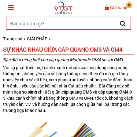
0
Giỏ hàng
Trang chủ
GIẢI PHÁP
SỰ KHÁC NHAU GIỮA CÁP QUANG OM3 VÀ OM4
Đặc điểm riêng biệt của cáp quang Multimode OM4 so với OM3
Với sự phát triển một cách mạnh mẽ của các ứng dụng công nghệ
thông tin, những yêu cầu về băng thông cũng theo đó mà gia tăng
như việc chia sẻ dữ liệu, xem phim trực tuyến, những cuộc đàm thoại
hìn ảnh,.. yêu cầu các kết nối phải đạt tiêu chuẩn. Bài đăng này sẽ
minh họa
so sánh
chi tiết giữa
cáp quang OM3
và
cáp quang OM4
ở
5 khía cạnh chính như băng thông OM3 vs OM4, tốc độ, khoảng cách
truyền dẫn, v.v. và hướng dẫn cách lựa chọn giữa hai loại trong các
trường hợp khác nhau.