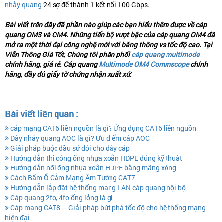
nhảy quang
24 sợ để thành 1 kết nối 100 Gbps.
Bài viết trên đây đã phần nào giúp các bạn hiểu thêm được về cáp
quang OM3 và OM4. Những tiến bộ vượt bậc của cáp quang OM4 đã
mở ra một thời đại công nghệ mới với băng thông vs tốc độ cao. Tại
Viễn Thông Giá Tốt, Chúng tôi phân phối
cáp quang multimode
chính hãng, giá rẻ. Cáp quang
Multimode OM4 Commscope
chính
hãng, đầy đủ giấy tờ chứng nhận xuất xứ.
Bài viết liên quan :
cáp mạng CAT6 liền nguồn là gì? Ứng dụng CAT6 liền nguồn
Dây nhảy quang AOC là gì? Ưu điểm cáp AOC
Giải pháp buộc đầu sứ đôi cho dây cáp
Hướng dẫn thi công ống nhựa xoắn HDPE đúng kỹ thuât
Hướng dẫn nối ống nhựa xoắn HDPE bằng măng xông
Cách Bấm Ổ Cắm Mạng Âm Tường CAT7
Hướng dẫn lắp đặt hệ thống mạng LAN cáp quang nội bộ
Cáp quang 2fo, 4fo ống lỏng là gì
Cáp mạng CAT8 – Giải pháp bứt phá tốc độ cho hệ thống mạng
hiện đại