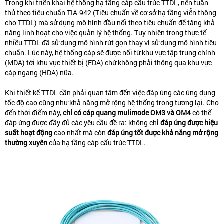
Trong khi triển khai hệ thống hạ tầng cáp cấu trúc TTDL, nên tuân
thủ theo tiêu chuẩn TIA-942 (Tiêu chuẩn về cơ sở hạ tầng viễn thông
cho TTDL) mà sử dụng mô hình đầu nối theo tiêu chuẩn để tăng khả
năng linh hoạt cho việc quản lý hệ thống. Tuy nhiên trong thực tế
nhiều TTDL đã sử dụng mô hình rút gọn thay vì sử dụng mô hình tiêu
chuẩn. Lúc này, hệ thống cáp sẽ được nối từ khu vực tập trung chính
(MDA) tới khu vực thiết bị (EDA) chứ không phải thông qua khu vực
cáp ngang (HDA) nữa.
Khi thiết kế TTDL cần phải quan tâm đến việc đáp ứng các ứng dụng
tốc độ cao cũng như khả năng mở rộng hệ thống trong tương lại. Cho
đến thời điểm này,
chỉ có cáp quang mulimode OM3 và OM4
có thể
đáp ứng được đầy đủ các yêu cầu đề ra: không chỉ
đáp ứng được hiệu
suất hoạt động
cao nhất mà còn
đáp ứng tốt được khả năng mở rộng
thường xuyên
của hạ tầng cáp cấu trúc TTDL.