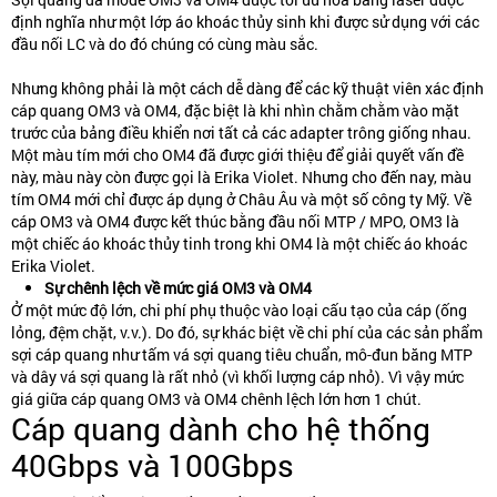
định nghĩa như một lớp áo khoác thủy sinh khi được sử dụng với các
đầu nối LC và do đó chúng có cùng màu sắc.
Nhưng không phải là một cách dễ dàng để các kỹ thuật viên xác định
cáp quang OM3 và OM4, đặc biệt là khi nhìn chằm chằm vào mặt
trước của bảng điều khiển nơi tất cả các adapter trông giống nhau.
Một màu tím mới cho OM4 đã được giới thiệu để giải quyết vấn đề
này, màu này còn được gọi là Erika Violet. Nhưng cho đến nay, màu
tím OM4 mới chỉ được áp dụng ở Châu Âu và một số công ty Mỹ. Về
cáp OM3 và OM4 được kết thúc bằng đầu nối MTP / MPO, OM3 là
một chiếc áo khoác thủy tinh trong khi OM4 là một chiếc áo khoác
Erika Violet.
Sự chênh lệch về mức giá OM3 và OM4
Ở một mức độ lớn, chi phí phụ thuộc vào loại cấu tạo của cáp (ống
lỏng, đệm chặt, v.v.). Do đó, sự khác biệt về chi phí của các sản phẩm
sợi cáp quang như tấm vá sợi quang tiêu chuẩn, mô-đun băng MTP
và dây vá sợi quang là rất nhỏ (vì khối lượng cáp nhỏ). Vì vậy mức
giá giữa cáp quang OM3 và OM4 chênh lệch lớn hơn 1 chút.
Cáp quang dành cho hệ thống
40Gbps và 100Gbps