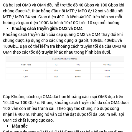
Cả hai sợi OM3 và OM4 đều hỗ trợ tốc độ 40 Gbps và 100 Gbps khi
chúng được kết thúc bằng đầu nối MTP / MPO 8/12 sợi và đầu nối
MTP / MPO 24 sợi. Giao diện 40G là kênh 4x10G trên bốn sợi mỗi
hướng và giao diện 100G là kênh 10x10G trên 10 sợi mỗi hướng.
Khoảng cách truyền giữa OM3 và OM4
Khoảng cách truyền dẫn của cáp quang OM3 và OM4 thay đổi khi
chúng được áp dụng cho các ứng dụng Gigabit, 10GbE, 40GbE và
100GbE. Bạn có thể kiểm tra khoảng cách truyền tối đa của OM3 và
OM4 theo các tốc độ truyền khác nhau trong hình bên dưới.
Cáp Khoảng cách sợi OM4 dài hơn khoảng cách sợi OM3 dựa trên
10, 40 và 100 Gb / s. Nhưng khoảng cách truyền tối đa của OM4 dưới
10G vẫn còn nhiều tranh cãi. Theo quy tắc chung, nó được công
nhận là 400 m. Nhưng nó vẫn có thể đạt được tối đa 550 m nếu sợi
OM4 có chất lượng cực cao.
Màu sắc
Sợi quang đa mode OM3 và OM4 được tối ưu hóa bằng laser được