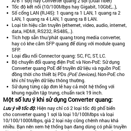
A/B 1 sợi) hay Converter quang 2 sợi (Dual fiber)
Tốc độ kết nối (10/100Mbps hay Gigabit, 10GbE,..),
Số cổng LAN (RJ45): 1 quang ra 1 LAN, 1 quang ra 2
LAN, 1 quang ra 4 LAN, 1 quang ra 8 LAN.
Loại tín hiệu cần truyền (ethernet, video, audio, internet,
data, HDMI, RS232, RS485,..).
Tích hợp sẵn thu/phát quang trong media converter,
hay có khe cắm SFP quang để dùng với module quang
SFP.
Loại đầu nối Connector quang: SC, FC, ST, LC.
Bộ chuyển đổi quang điện PoE và Non-PoE: Sử dụng
Converter quang PoE để truyền dữ liệu và nguồn PoE
đồng thời cho thiết bị PDs
(PoE Devices)
, Non-PoE cho
khi chỉ truyền dữ liệu thông thường.
Sử dụng từng cặp đơn lẻ hay cả một hệ thống với
khung nguồn tập trung, chuẩn rack 19 inch.
Một số lưu ý khi sử dụng Converter quang:
Lưu ý về tốc độ
:
Hiện nay chỉ có 2 loại tốc độ phổ biến
cho converter quang 1 sợi là loại 10/100Mbps và loại
10/100/1000Mbps, giá 2 loại này cũng chênh nhau khá
nhiều. Bạn nên xem hệ thống bạn đang dùng có phải truyền