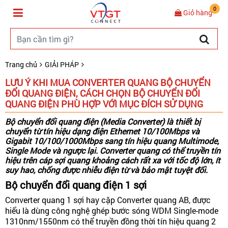
0
Giỏ hàng
Trang chủ
GIẢI PHÁP
LƯU Ý KHI MUA CONVERTER QUANG BỘ CHUYỂN
ĐỔI QUANG ĐIỆN, CÁCH CHỌN BỘ CHUYỂN ĐỔI
QUANG ĐIỆN PHÙ HỢP VỚI MỤC ĐÍCH SỬ DỤNG
Bộ chuyển đổi quang điện
(Media Converter)
là thiết bị
chuyển từ tín hiệu dạng điện Ethernet 10/100Mbps và
Gigabit 10/100/1000Mbps sang tín hiệu quang Multimode,
Single Mode và ngược lại.
Converter quang
có thể truyền tín
hiệu trên cáp sợi quang khoảng cách rất xa với tốc độ lớn, ít
suy hao, chống được nhiễu điện từ và bảo mật tuyệt đối.
Bộ chuyển đổi quang điện 1 sợi
Converter quang 1 sợi hay cặp Converter quang AB, được
hiểu là dùng công nghệ ghép bước sóng WDM Single-mode
1310nm/1550nm có thể truyền đồng thời tín hiệu quang 2