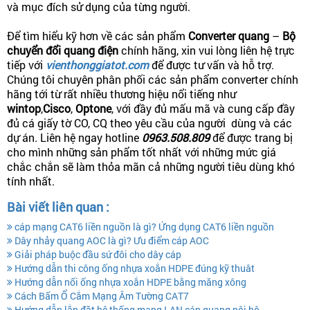
và mục đích sử dụng của từng người.
Để tìm hiểu kỹ hơn về các sản phẩm
Converter quang
–
Bộ
chuyển đổi quang điện
chính hãng, xin vui lòng liên hệ trực
tiếp với
vienthonggiatot.com
để được tư vấn và hỗ trợ.
Chúng tôi chuyên phân phối các sản phẩm converter chính
hãng tới từ rất nhiều thương hiệu nổi tiếng như
wintop
,
Cisco
,
Optone
, với đầy đủ mấu mã và cung cấp đầy
đủ cá giấy tờ CO, CQ theo yêu cầu của người dùng và các
dự án. Liên hệ ngay hotline
0963.508.809
để được trang bị
cho mình những sản phẩm tốt nhất với những mức giá
chắc chắn sẽ làm thỏa mãn cả những người tiêu dùng khó
tính nhất.
Bài viết liên quan :
cáp mạng CAT6 liền nguồn là gì? Ứng dụng CAT6 liền nguồn
Dây nhảy quang AOC là gì? Ưu điểm cáp AOC
Giải pháp buộc đầu sứ đôi cho dây cáp
Hướng dẫn thi công ống nhựa xoắn HDPE đúng kỹ thuât
Hướng dẫn nối ống nhựa xoắn HDPE bằng măng xông
Cách Bấm Ổ Cắm Mạng Âm Tường CAT7
Hướng dẫn lắp đặt hệ thống mạng LAN cáp quang nội bộ