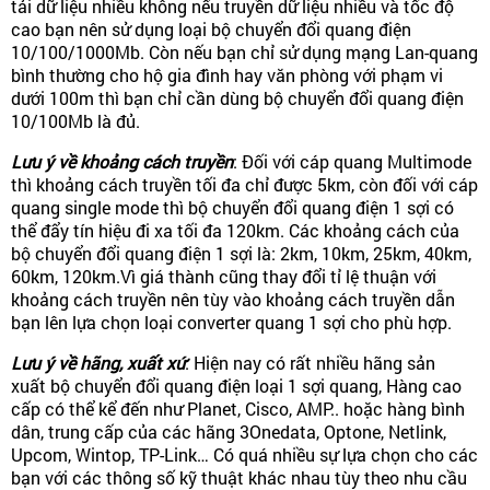
tải dữ liệu nhiều không nếu truyền dữ liệu nhiều và tốc độ
cao bạn nên sử dụng loại bộ chuyển đổi quang điện
10/100/1000Mb. Còn nếu bạn chỉ sử dụng mạng Lan-quang
bình thường cho hộ gia đình hay văn phòng với phạm vi
dưới 100m thì bạn chỉ cần dùng bộ chuyển đổi quang điện
10/100Mb là đủ.
Lưu ý về khoảng cách truyền
:
Đối với cáp quang Multimode
thì khoảng cách truyền tối đa chỉ được 5km, còn đối với cáp
quang single mode thì bộ chuyển đổi quang điện 1 sợi có
thể đẩy tín hiệu đi xa tối đa 120km. Các khoảng cách của
bộ chuyển đổi quang điện 1 sợi là: 2km, 10km, 25km, 40km,
60km, 120km.Vì giá thành cũng thay đổi tỉ lệ thuận với
khoảng cách truyền nên tùy vào khoảng cách truyền dẫn
bạn lên lựa chọn loại converter quang 1 sợi cho phù hợp.
Lưu ý về hãng, xuất xứ
: Hiện nay có rất nhiều hãng sản
xuất bộ chuyển đổi quang điện loại 1 sợi quang, Hàng cao
cấp có thể kể đến như Planet, Cisco, AMP.. hoặc hàng bình
dân, trung cấp của các hãng 3Onedata, Optone, Netlink,
Upcom, Wintop, TP-Link… Có quá nhiều sự lựa chọn cho các
bạn với các thông số kỹ thuật khác nhau tùy theo nhu cầu