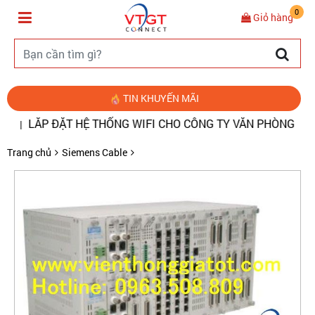
0
Giỏ hàng
TIN KHUYẾN MÃI
LẮP ĐẶT HỆ THỐNG WIFI CHO CÔNG TY VĂN PHÒNG
ĐO 
|
|
Trang chủ
Siemens Cable