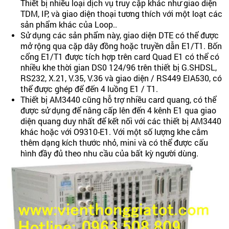
Thiết bị nhiều loại dịch vụ truy cập khác như giao diện
TDM, IP, và giao diện thoại tương thích với một loạt các
sản phẩm khác của Loop..
Sử dụng các sản phẩm này, giao diện DTE có thể được
mở rộng qua cặp dây đồng hoặc truyền dẫn E1/T1. Bốn
cổng E1/T1 được tích hợp trên card Quad E1 có thể có
nhiều khe thời gian DS0 124/96 trên thiết bị G.SHDSL,
RS232, X.21, V.35, V.36 và giao diện / RS449 EIA530, có
thể được ghép để đến 4 luồng E1 / T1.
Thiết bị AM3440 cũng hỗ trợ nhiều card quang, có thể
được sử dụng để nâng cấp lên đến 4 kênh E1 qua giao
diện quang duy nhất để kết nối với các thiết bị AM3440
khác hoặc với O9310-E1. Với một số lượng khe cắm
thêm dạng kích thước nhỏ, mini và có thể được cấu
hình đầy đủ theo nhu cầu của bất kỳ người dùng.