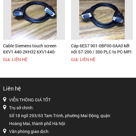
Cable Siemens touch screen
Cáp 6ES7 901-0BF00-0AA0 kết
6XV1 440-2KH32 6XV1440-
nối S7-200 / 300 PLC to PC-MPI
2KH32 OP PLC, OP RS232 DB15
and Siemens touch screen TP27
Giá: LIÊN HỆ
Giá: LIÊN HỆ
pin D-SUB 2 Row Male t
RS485 BB9 M
Liên hệ
VIỄN THÔNG GIÁ TỐT
Trụ sở chính:
Số 18 ngõ 293/63 Tam Trinh, phường Mai Động, quận
Hoàng Mai, thành phố Hà Nội
Văn phòng giao dịch: