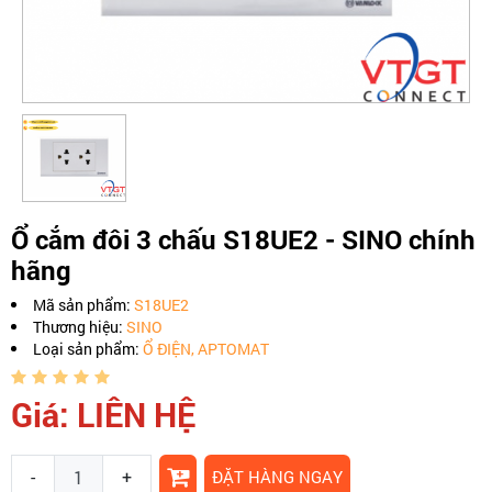
Ổ cắm đôi 3 chấu S18UE2 - SINO chính
hãng
Mã sản phẩm:
S18UE2
Thương hiệu:
SINO
Loại sản phẩm:
Ổ ĐIỆN, APTOMAT
Giá: LIÊN HỆ
-
+
ĐẶT HÀNG NGAY