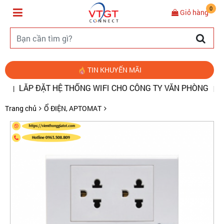
0
Giỏ hàng
TIN KHUYẾN MÃI
ẮP ĐẶT HỆ THỐNG WIFI CHO CÔNG TY VĂN PHÒNG
ĐO ĐIỂ
|
Trang chủ
Ổ ĐIỆN, APTOMAT