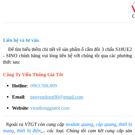
Liên hệ và tư vấn
​​ Để tìm hiểu thêm chi tiết về sản phẩm ổ cắm đôi 3 chấu S18UE2
- SINO chính hãng vui lòng liên hệ với chúng tôi qua các phương
thức sau:
Công Ty Viễn Thông Giá Tốt
Hotline
:
0963.508.809
Email
:
nguyendong90@gmail.com
Website
:
vienthonggiatot.com
Ngoài ra VTGT còn cung cấp
module quang
,
cáp quang
,
thiết bị
mạng
,
thiết bị điện
,... các loại. Chúng tôi cam kết cung cấp sản