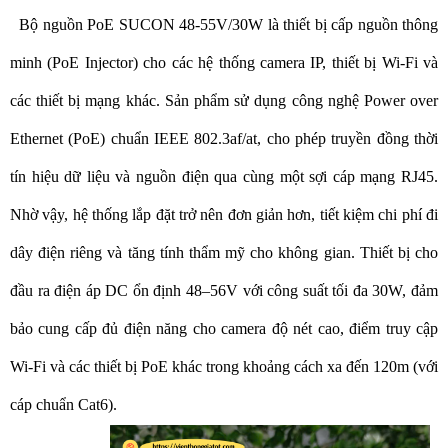
Bộ nguồn PoE SUCON 48-55V/30W là thiết bị cấp nguồn thông
minh (PoE Injector) cho các hệ thống camera IP, thiết bị Wi-Fi và
các thiết bị mạng khác. Sản phẩm sử dụng công nghệ Power over
Ethernet (PoE) chuẩn IEEE 802.3af/at, cho phép truyền đồng thời
tín hiệu dữ liệu và nguồn điện qua cùng một sợi cáp mạng RJ45.
Nhờ vậy, hệ thống lắp đặt trở nên đơn giản hơn, tiết kiệm chi phí đi
dây điện riêng và tăng tính thẩm mỹ cho không gian. Thiết bị cho
đầu ra điện áp DC ổn định 48–56V với công suất tối đa 30W, đảm
bảo cung cấp đủ điện năng cho camera độ nét cao, điểm truy cập
Wi-Fi và các thiết bị PoE khác trong khoảng cách xa đến 120m (với
cáp chuẩn Cat6).