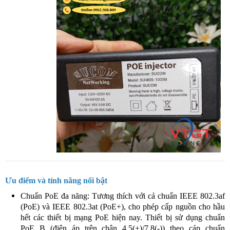
Ưu điểm và tính năng nổi bật
Chuẩn PoE đa năng: Tương thích với cả chuẩn IEEE 802.3af
(PoE) và IEEE 802.3at (PoE+), cho phép cấp nguồn cho hầu
hết các thiết bị mạng PoE hiện nay. Thiết bị sử dụng chuẩn
PoE B (điện áp trên chân 4,5(+)/7,8(-)) theo cáp chuẩn