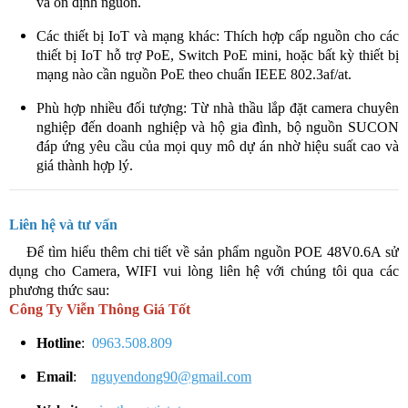
và ổn định nguồn.
Các thiết bị IoT và mạng khác: Thích hợp cấp nguồn cho các
thiết bị IoT hỗ trợ PoE, Switch PoE mini, hoặc bất kỳ thiết bị
mạng nào cần nguồn PoE theo chuẩn IEEE 802.3af/at.
Phù hợp nhiều đối tượng: Từ nhà thầu lắp đặt camera chuyên
nghiệp đến doanh nghiệp và hộ gia đình, bộ nguồn SUCON
đáp ứng yêu cầu của mọi quy mô dự án nhờ hiệu suất cao và
giá thành hợp lý.
Liên hệ và tư vấn
​​ Để tìm hiểu thêm chi tiết về sản phẩm nguồn POE 48V0.6A sử
dụng cho Camera, WIFI vui lòng liên hệ với chúng tôi qua các
phương thức sau:
Công Ty Viễn Thông Giá Tốt
Hotline
:
0963.508.809
Email
:
nguyendong90@gmail.com