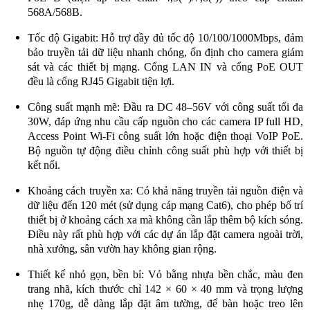
568A/568B.
Tốc độ Gigabit: Hỗ trợ đầy đủ tốc độ 10/100/1000Mbps, đảm
bảo truyền tải dữ liệu nhanh chóng, ổn định cho camera giám
sát và các thiết bị mạng. Cổng LAN IN và cổng PoE OUT
đều là cổng RJ45 Gigabit tiện lợi.
Công suất mạnh mẽ: Đầu ra DC 48–56V với công suất tối đa
30W, đáp ứng nhu cầu cấp nguồn cho các camera IP full HD,
Access Point Wi-Fi công suất lớn hoặc điện thoại VoIP PoE.
Bộ nguồn tự động điều chỉnh công suất phù hợp với thiết bị
kết nối.
Khoảng cách truyền xa: Có khả năng truyền tải nguồn điện và
dữ liệu đến 120 mét (sử dụng cáp mạng Cat6), cho phép bố trí
thiết bị ở khoảng cách xa mà không cần lắp thêm bộ kích sóng.
Điều này rất phù hợp với các dự án lắp đặt camera ngoài trời,
nhà xưởng, sân vườn hay không gian rộng.
Thiết kế nhỏ gọn, bền bỉ: Vỏ bằng nhựa bền chắc, màu đen
trang nhã, kích thước chỉ 142 × 60 × 40 mm và trọng lượng
nhẹ 170g, dễ dàng lắp đặt âm tường, để bàn hoặc treo lên