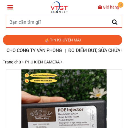
0
Giỏ hàng
TIN KHUYẾN MÃI
HO CÔNG TY VĂN PHÒNG
ĐO ĐIỂM ĐỨT, SỬA CHỮA ĐƯỜNG C
|
Trang chủ
PHỤ KIỆN CAMERA