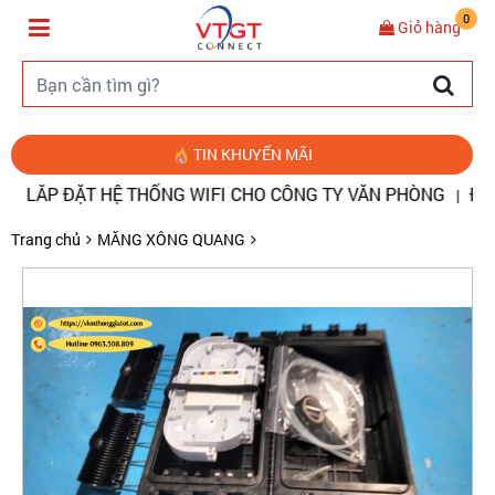
0
Giỏ hàng
TIN KHUYẾN MÃI
́P ĐẶT HỆ THỐNG WIFI CHO CÔNG TY VĂN PHÒNG
ĐO ĐIỂM
|
Trang chủ
MĂNG XÔNG QUANG