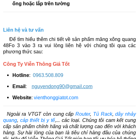
ống hoặc lắp trên tường
Liên hệ và tư vấn
​​ Để tìm hiểu thêm chi tiết về sản phẩm măng xông quang
48Fo 3 vào 3 ra vui lòng liên hệ với chúng tôi qua các
phương thức sau:
Công Ty Viễn Thông Giá Tốt
Hotline
:
0963.508.809
Email
:
nguyendong90@gmail.com
Website
:
vienthonggiatot.com
Ngoài ra VTGT còn cung cấp
Router
,
Tủ Rack
,
dây nhảy
quang
,
cáp thiết bị y tế
,
... các loại. Chúng tôi cam kết cung
cấp sản phẩm chính hãng và chất lượng cao đến với khách
hàng. Sự hài lòng của bạn là tiêu chí hàng đâu của chúng
tôi. Hãy để Viễn Thông Giá Tốt giúp bạn tối ưu hóa hệ thống