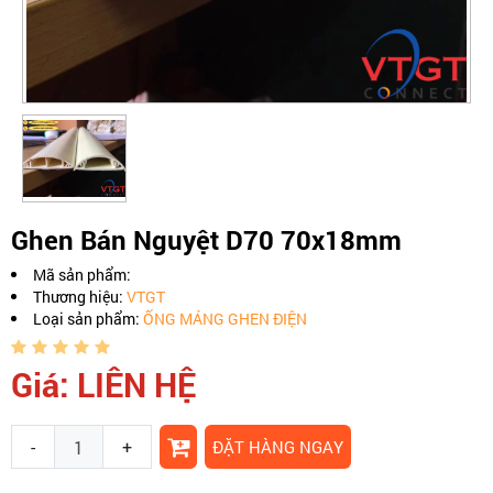
Ghen Bán Nguyệt D70 70x18mm
Mã sản phẩm:
Thương hiệu:
VTGT
Loại sản phẩm:
ỐNG MÁNG GHEN ĐIỆN
Giá: LIÊN HỆ
-
+
ĐẶT HÀNG NGAY