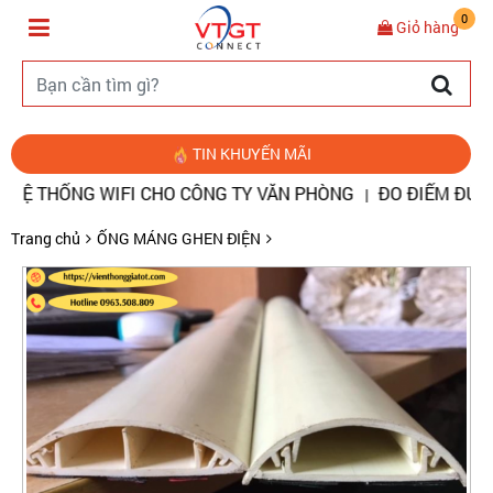
0
Giỏ hàng
TIN KHUYẾN MÃI
̣ THỐNG WIFI CHO CÔNG TY VĂN PHÒNG
ĐO ĐIỂM ĐỨT, SỬA
|
Trang chủ
ỐNG MÁNG GHEN ĐIỆN