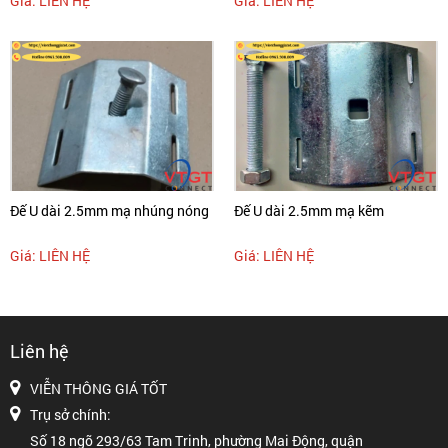
Giá: LIÊN HỆ
Giá: LIÊN HỆ
Đế U dài 2.5mm mạ nhúng nóng
Đế U dài 2.5mm mạ kẽm
Giá: LIÊN HỆ
Giá: LIÊN HỆ
Liên hệ
VIỄN THÔNG GIÁ TỐT
Trụ sở chính:
Số 18 ngõ 293/63 Tam Trinh, phường Mai Động, quận