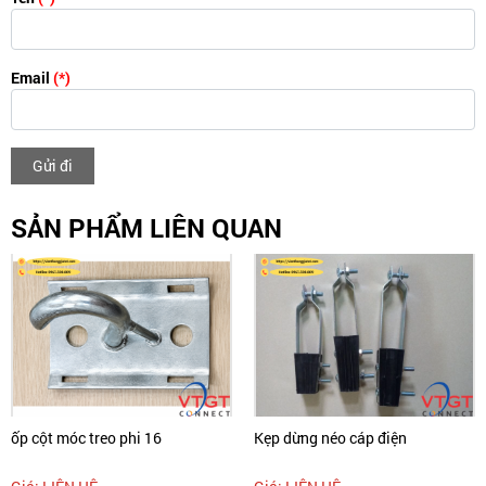
Email
(*)
Gửi đi
SẢN PHẨM LIÊN QUAN
ốp cột móc treo phi 16
Kẹp dừng néo cáp điện