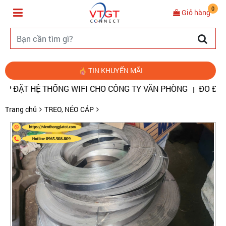
0
Giỏ hàng
TIN KHUYẾN MÃI
T HỆ THỐNG WIFI CHO CÔNG TY VĂN PHÒNG
ĐO ĐIỂM ĐỨT,
|
Trang chủ
TREO, NÉO CÁP