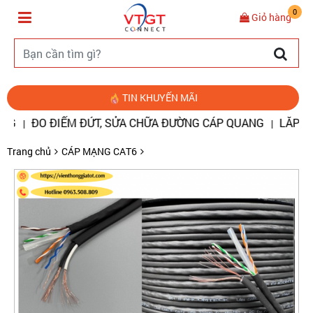
0
Giỏ hàng
TIN KHUYẾN MÃI
O ĐIỂM ĐỨT, SỬA CHỮA ĐƯỜNG CÁP QUANG
LẮP ĐẶT HỆ 
|
Trang chủ
CÁP MẠNG CAT6