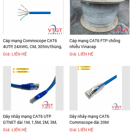
Cáp mạng Commscope CAT6
Cáp mạng CAT6 FTP chống
4UTP, 24AWG, CM, 305m/thùng,
nhiễu Vinacap
màu xanh (1427071-6)
Giá: LIÊN HỆ
Giá: LIÊN HỆ
Dây nhảy mạng CAT6 UTP
Dây nhảy mạng CAT6
GTNET dài 1M, 1,5M, 2M, 3M,
Commscope dài 20M
5M
(NPC06UVDB-BL065F)
Giá: LIÊN HỆ
Giá: LIÊN HỆ