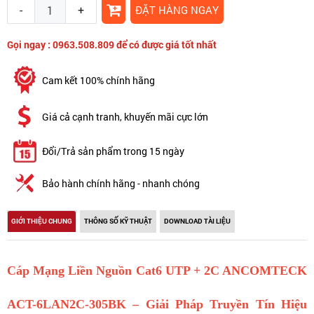
-
+
ĐẶT HÀNG NGAY
Gọi ngay : 0963.508.809 để có được giá tốt nhất
Cam kết 100% chính hãng
Giá cả cạnh tranh, khuyến mãi cực lớn
Đổi/Trả sản phẩm trong 15 ngày
Bảo hành chính hãng - nhanh chóng
GIỚI THIỆU CHUNG
THÔNG SỐ KỸ THUẬT
DOWNLOAD TÀI LIỆU
Cáp Mạng Liền Nguồn Cat6 UTP + 2C ANCOMTECK
ACT-6LAN2C-305BK – Giải Pháp Truyền Tín Hiệu