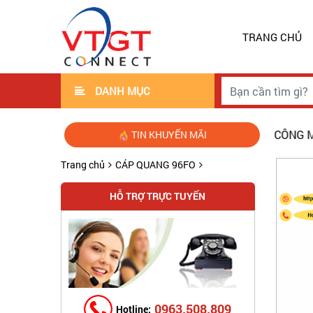
TRANG CHỦ
DANH MỤC
THI CÔNG MẠNG CÁ
TIN KHUYẾN MÃI
Trang chủ
CÁP QUANG 96FO
HỖ TRỢ TRỰC TUYẾN
0963.508.809
Hotline: