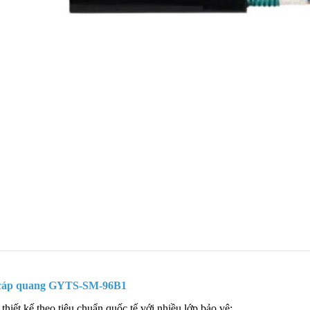
 cáp quang GYTS-SM-96B1
hiết kế theo tiêu chuẩn quốc tế với nhiều lớp bảo vệ: