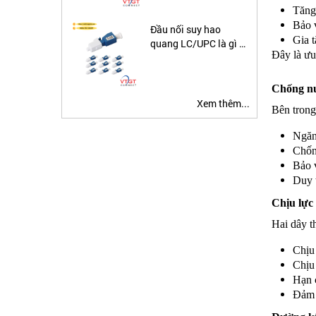
Tăng
Bảo v
Đầu nối suy hao
Gia t
quang LC/UPC là gì ?
Đây là ưu
Ứng dụng đầu nối suy
hao quang
Chống nư
Xem thêm...
Bên trong
Ngăn
Chốn
Bảo v
Duy t
Chịu lực 
Hai dây t
Chịu 
Chịu 
Hạn c
Đảm b