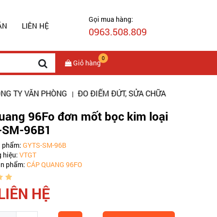
Gọi mua hàng:
ÁN
LIÊN HỆ
0963.508.809
0
Giỏ hàng
VĂN PHÒNG
ĐO ĐIỂM ĐỨT, SỬA CHỮA ĐƯỜNG CÁP QUANG
|
|
uang 96Fo đơn mốt bọc kim loại
-SM-96B1
n phẩm:
GYTS-SM-96B
 hiệu:
VTGT
ản phẩm:
CÁP QUANG 96FO
 LIÊN HỆ