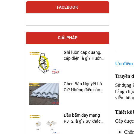
FACEBOOK
GIẢI PHÁP
Ghi luồn cáp quang,
cáp điện là gì? Hướng
Ưu điểm 
đẫn sử dụng ghi luôn
cáp ngầm.
Truyền d
Ghen Bán Nguyệt Là
Sử dụng 9
Gì? Những điều cần
hàng chục
biết về ghen bán
viễn thôn
nguyệt
Thiết kế
Đầu bấm dây mạng
RJ12 là gì? Sự khác
Cáp được 
biệt giữa cáp RJ12 và
Chốn
RJ45 là gì?