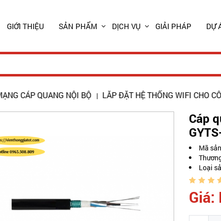
GIỚI THIỆU
SẢN PHẨM
DỊCH VỤ
GIẢI PHÁP
DỰ 
P QUANG NỘI BỘ
LẮP ĐẶT HỆ THỐNG WIFI CHO CÔNG TY 
|
Cáp q
GYTS
Mã sả
Thương
Loại s
Giá: