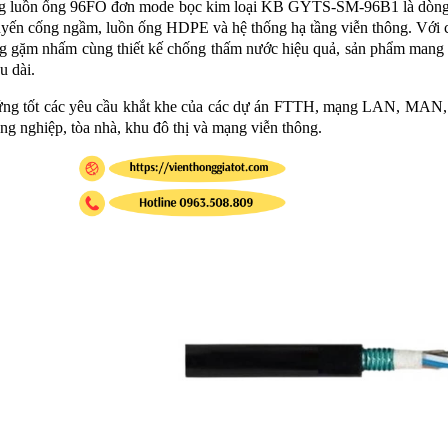
 luồn ống 96FO đơn mode bọc kim loại KB GYTS-SM-96B1 là dòng cá
uyến cống ngầm, luồn ống HDPE và hệ thống hạ tầng viễn thông. Với 
 gặm nhấm cùng thiết kế chống thấm nước hiệu quả, sản phẩm mang đ
u dài.
ng tốt các yêu cầu khắt khe của các dự án FTTH, mạng LAN, MAN, W
ông nghiệp, tòa nhà, khu đô thị và mạng viễn thông.