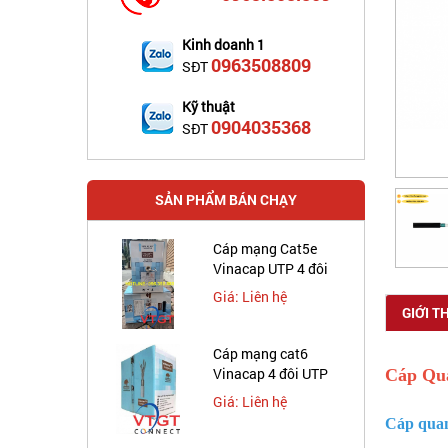
Kinh doanh 1
0963508809
SĐT
Kỹ thuật
0904035368
SĐT
SẢN PHẨM BÁN CHẠY
Cáp mạng Cat5e
Vinacap UTP 4 đôi
Giá: Liên hệ
GIỚI T
Cáp mạng cat6
Vinacap 4 đôi UTP
Cáp Qu
Giá: Liên hệ
Cáp quan