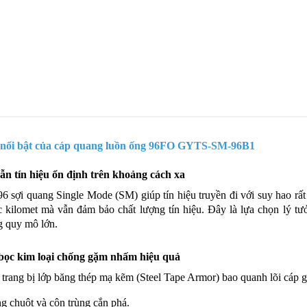
nổi bật của cáp quang luồn ống 96FO GYTS-SM-96B1
ẫn tín hiệu ổn định trên khoảng cách xa
6 sợi quang Single Mode (SM) giúp tín hiệu truyền đi với suy hao rất
 kilomet mà vẫn đảm bảo chất lượng tín hiệu. Đây là lựa chọn lý tư
g quy mô lớn.
 bọc kim loại chống gặm nhấm hiệu quả
trang bị lớp băng thép mạ kẽm (Steel Tape Armor) bao quanh lõi cáp g
g chuột và côn trùng cắn phá.