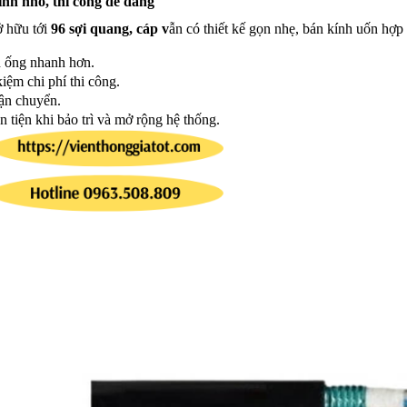
nh nhỏ, thi công dễ dàng
 hữu tới
96 sợi quang, cáp v
ẫn có thiết kế gọn nhẹ, bán kính uốn hợp 
 ống nhanh hơn.
kiệm chi phí thi công.
ận chuyển.
 tiện khi bảo trì và mở rộng hệ thống.