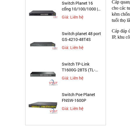
Cáp quang
Switch Planet 16
cho các t
cổng 10/100/1000 |
kẽm chống
GS-4210-16T2S
Giá: Liên hệ
tuổi thọ lâ
Cáp đáp ứ
Switch planet 48 port
IP, khu c
GS-4210-48T4S
Giá: Liên hệ
Switch TP-Link
T1600G-28TS (TL-
SG2424)
Giá: Liên hệ
Switch Poe Planet
FNSW-1600P
Giá: Liên hệ