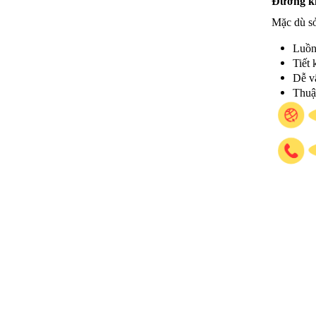
Đường kí
Mặc dù sở
Luồn
Tiết 
Dễ v
Thuận