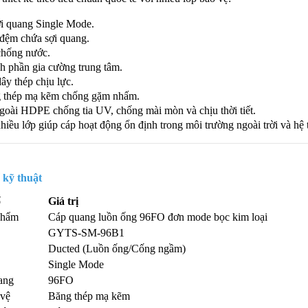
ợi quang Single Mode.
đệm chứa sợi quang.
chống nước.
h phần gia cường trung tâm.
ây thép chịu lực.
 thép mạ kẽm chống gặm nhấm.
goài HDPE chống tia UV, chống mài mòn và chịu thời tiết.
nhiều lớp giúp cáp hoạt động ổn định trong môi trường ngoài trời và h
 kỹ thuật
ố
Giá trị
phẩm
Cáp quang luồn ống 96FO đơn mode bọc kim loại
GYTS-SM-96B1
Ducted (Luồn ống/Cống ngầm)
Single Mode
ang
96FO
 vệ
Băng thép mạ kẽm