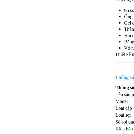
96 s
Ống 
Gel 
Thàn
Hai d
Băng
Vỏ n
Thiết kế 
Thông số
Thông s
Tên sản 
Model
Loại cáp
Loại sợi
Số sợi qu
Kiểu bảo