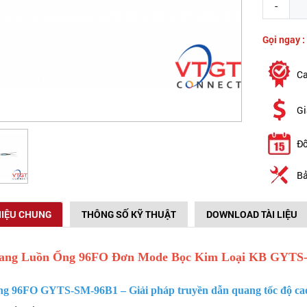
-
Gọi ngay :
Ca
Gi
Đổ
Bả
HIỆU CHUNG
THÔNG SỐ KỸ THUẬT
DOWNLOAD TÀI LIỆU
ang Luồn Ống 96FO Đơn Mode Bọc Kim Loại KB GYT
g 96FO GYTS-SM-96B1 – Giải pháp truyền dẫn quang tốc độ cao, 